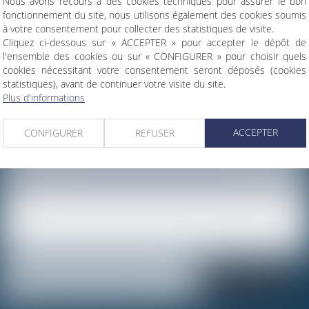
Nous avons recours à des cookies techniques pour assurer le bon
CONTACTER HUBERT DESPAX
fonctionnement du site, nous utilisons également des cookies soumis
à votre consentement pour collecter des statistiques de visite.
Cliquez ci-dessous sur « ACCEPTER » pour accepter le dépôt de
l'ensemble des cookies ou sur « CONFIGURER » pour choisir quels
cookies nécessitant votre consentement seront déposés (cookies
statistiques), avant de continuer votre visite du site.
Plus d'informations
ACCEPTER
CONFIGURER
REFUSER