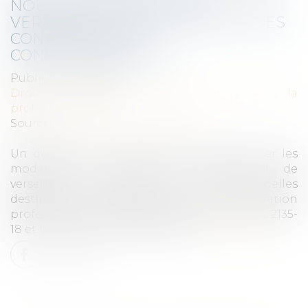
NOUVELLES RÈGLES DE
VERSEMENT ET DE CONTRÔLE DES
CONTRIBUTIONS
CONVENTIONNELLES
Publié le :
11/05/2026
Droit du travail - Employeurs
/
Droit de la
protection sociale
Source :
www.lemag-juridique.com
Un décret du 8 avril 2026 est venu préciser les
modalités de gestion, de contrôle et de
versement des contributions conventionnelles
destinées au dialogue social et à la formation
professionnelle, en application des articles L 2135-
18 et L 6123-14 du Code du travail...
Lire la suite