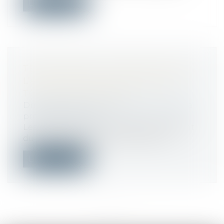
Lire la suite
TEMPS PARTIEL THÉRAPEUTIQUE :
L’ATTESTATION DE SALAIRE EST
TOUJOURS REQUISE !
Droit du travail - Employeurs
/
Droit de la
protection sociale
Les employeurs dont les salariés relèvent
du régime général de la Sécurité so...
Lire la suite
<<
<
1
2
3
4
5
6
7
...
>
>>