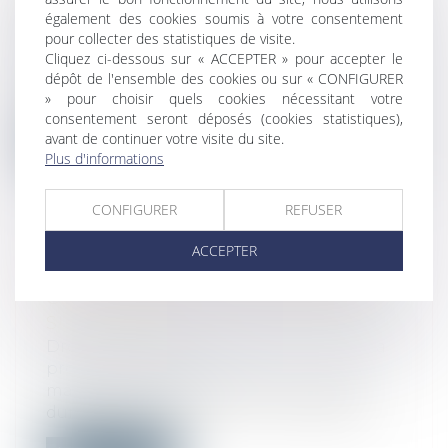
ÉQUITABLE
également des cookies soumis à votre consentement
Droit du travail - Employeurs
/
Droit de la
pour collecter des statistiques de visite.
protection sociale
Cliquez ci-dessous sur « ACCEPTER » pour accepter le
dépôt de l'ensemble des cookies ou sur « CONFIGURER
Une cotisante reproche à un arrêt de
» pour choisir quels cookies nécessitant votre
valider le chef de redressement que l’UR...
consentement seront déposés (cookies statistiques),
avant de continuer votre visite du site.
Lire la suite
Plus d'informations
CONFIGURER
REFUSER
ACCEPTER
DEUX CDI REFUSÉS APRÈS UN
CDD = ALLOCATIONS CHÔMAGE
SUPPRIMÉES !
Droit du travail - Employeurs
/
Droit de la
protection sociale
mage les salariés recrutés en contrat à
durée déterminée qui, sur une période...