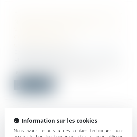
DIALOGUE SOCIAL ET FORMATION :
NOUVELLES RÈGLES DE
VERSEMENT ET DE CONTRÔLE DES
CONTRIBUTIONS
CONVENTIONNELLES
Droit du travail - Employeurs
/
Droit de la
protection sociale
Un décret du 8 avril 2026 est venu préciser
les modalités de gestion, de cont...
Lire la suite
Information sur les cookies
CONTRÔLE URSSAF : PRODUCTION
Nous avons recours à des cookies techniques pour
DES JUSTIFICATIFS ET PROCÈS
assurer le bon fonctionnement du site, nous utilisons