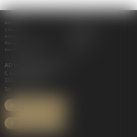
Accueil
Le cabinet
L'équipe
Compétences
Actus
Honoraires
Rendez-vous privilège
Plan du site
Mentions légales
Articles
AD VICTORIAS AVOCATS
5, rue du Prieuré
31000 TOULOUSE
Tél :
05 61 52 23 42
NOUS CONTACTER
NOUS LOCALISER