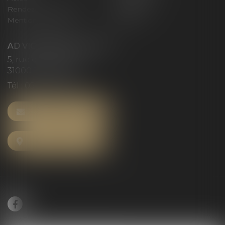
Rendez-vous privilège
Plan du site
Mentions légales
Articles
AD VICTORIAS AVOCATS
5, rue du Prieuré
31000 TOULOUSE
Tél :
05 61 52 23 42
NOUS CONTACTER
NOUS LOCALISER