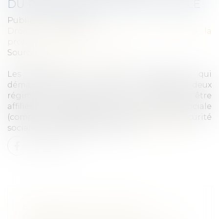
DU RÉGIME DE SÉCURITÉ SOCIALE
Publié le :
20/05/2020
Droit du travail - Employeurs
/
Droit de la
protection sociale
Source :
solutions.lesechos.fr
Les dirigeants et chefs d’entreprises qui
démarrent une activité ont le choix entre deux
régimes de sécurité sociale. Ils peuvent être
affiliés au régime général de la sécurité sociale
(comme les salariés) ou au régime de la sécurité
sociale des indépendants (SSI)...
Lire la suite
L'INDEMNITÉ D'ACTIVITÉ