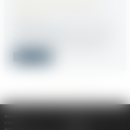
BÉNÉFICIER DU REPORT DE
PAIEMENT DES COTISATIONS
SOCIALES
Droit du travail - Employeurs
/
Droit de la
protection sociale
L’une des premières mesures prises par le
Gouvernement dans le cadre de la lu...
Lire la suite
<<
<
...
48
49
50
51
52
53
54
>
>>
Accueil
Le cabinet
L'équipe
Compétences
Actus
Honoraires