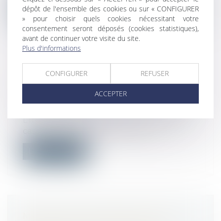
dépôt de l'ensemble des cookies ou sur « CONFIGURER
Lire la suite
» pour choisir quels cookies nécessitant votre
consentement seront déposés (cookies statistiques),
avant de continuer votre visite du site.
Plus d'informations
CONFIGURER
REFUSER
RÉGIME SOCIAL DE L'ACTIVITÉ
PARTIELLE
ACCEPTER
Droit du travail - Employeurs
/
Droit de la
protection sociale
L’indemnité d’activité partielle est, sauf
cas particuliers, exonérée de coti...
Lire la suite
MODALITÉS PRATIQUES POUR