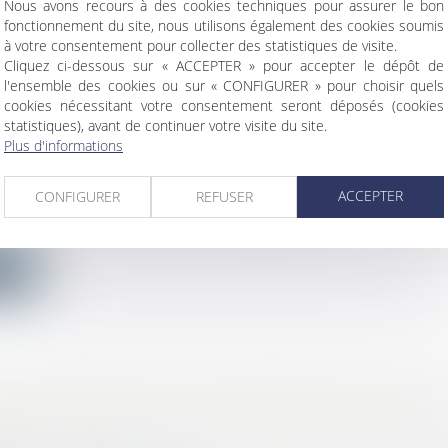
ite
Nous avons recours à des cookies techniques pour assurer le bon
fonctionnement du site, nous utilisons également des cookies soumis
à votre consentement pour collecter des statistiques de visite.
Cliquez ci-dessous sur « ACCEPTER » pour accepter le dépôt de
l'ensemble des cookies ou sur « CONFIGURER » pour choisir quels
cookies nécessitant votre consentement seront déposés (cookies
statistiques), avant de continuer votre visite du site.
N N'EST PAS TOUJOURS OBLIGÉ DE PRÊTER 
Plus d'informations
 POUR DES TRAVAUX
bilier
/
Droit de la construction
ACCEPTER
CONFIGURER
REFUSER
voisin à mettre son terrain à disposition le temps des
ite
NDE DE PERMIS DE CONSTRUIRE N’EST PAS
EUSE MÊME SI LA COPROPRIÉTÉ A REFUSÉ 