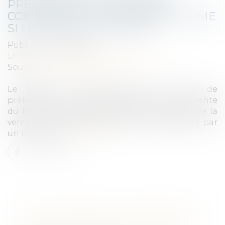
PRÉFÉRENCE DU LOCATAIRE
COMMERCIAL SANCTIONNÉE, MÊME
SI LE LOCAL EST DÉTRUIT
Publié le :
24/10/2023
Droit commercial
/
Baux commerciaux
Source :
open.lefebvre-dalloz.fr
Le locataire commercial, dont le droit de
préférence n’a pas été respecté lors de la vente
du local loué, peut demander l’annulation de la
vente, même après que ce local a été détruit par
un incendie...
Lire la suite
QPC : RETENUE À LA SOURCE DES