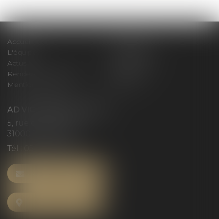
Accueil
Le cabinet
L'équipe
Compétences
Actus
Honoraires
Rendez-vous privilège
Plan du site
Mentions légales
Articles
AD VICTORIAS AVOCATS
5, rue du Prieuré
31000 TOULOUSE
Tél :
05 61 52 23 42
NOUS CONTACTER
NOUS LOCALISER