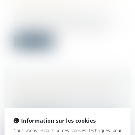
REVENUS DISTRIBUÉS PERÇUS ET
DROIT DE L’UNION
Droit public
/
Droit constitutionnel
Interrogé par une QPC sur la conformité
de cette disposition avec la Constitu...
Lire la suite
LE MI-TEMPS THÉRAPEUTIQUE NE
PEUT PAS MINORER LA PRIME DE
PARTICIPATION
Droit du travail - Employeurs
/
Droit de la
protection sociale
Fondant sa décision sur l’interdiction de
Information sur les cookies
toute discrimination en raison de l...
Nous avons recours à des cookies techniques pour