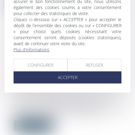
Lire la suite
assurer le bon fonctionnement du site, nous utilisons
également des cookies soumis à votre consentement
pour collecter des statistiques de visite.
Cliquez ci-dessous sur « ACCEPTER » pour accepter le
dépôt de l'ensemble des cookies ou sur « CONFIGURER
» pour choisir quels cookies nécessitant votre
consentement seront déposés (cookies statistiques),
CONGÉ POUR MOTIF RÉEL ET
avant de continuer votre visite du site.
SÉRIEUX DÉLIVRÉ PAR LE
Plus d'informations
BAILLEUR : LES ÉLÉMENTS DE
PREUVE POSTÉRIEURS À LA
CONFIGURER
REFUSER
DÉLIVRANCE DU CONGÉ PEUVENT
ACCEPTER
ÊTRE APPRÉCIÉS POUR JUSTIFIER
DES INTENTIONS DU BAILLEUR | LE
MAG JURIDIQUE
Droit immobilier
/
Baux d'habitation
Par un arrêt du 12 octobre 2023, la Cour de
cassation considère, en matière d...
Lire la suite