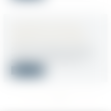
LA VIOLATION DU DROIT DE
PRÉFÉRENCE DU LOCATAIRE
COMMERCIAL SANCTIONNÉE,
MÊME SI LE LOCAL EST DÉTRUIT
Droit commercial
/
Baux commerciaux
Le locataire commercial, dont le droit de
préférence n’a pas été respecté lor...
Lire la suite
<<
<
...
236
237
238
239
240
241
242
...
>
>>