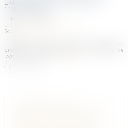
EXPROPRIATIONS POUR LES
COMMUNES ?
Publié le :
24/10/2024
Droit public
/
Droit administratif
Source :
www.weka.fr
Un député propose d’autoriser les communes à
procéder à des expropriations simplifiées de
logements vacants...
Lire la suite
LE GROUPE LOSTE EST
SANCTIONNÉ À HAUTEUR DE 900
000 EUROS POUR AVOIR FAIT
OBSTACLE AU DÉROULEMENT