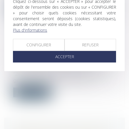
Cliquez ci-dessous sur « ACCEPTER » pour accepter le
dépôt de l'ensemble des cookies ou sur « CONFIGURER
Lire la suite
» pour choisir quels cookies nécessitant votre
consentement seront déposés (cookies statistiques),
avant de continuer votre visite du site.
Plus d'informations
CONFIGURER
REFUSER
ZAN : POUR LE SÉNAT, IL FAUT
GARDER L'OBJECTIF MAIS
ACCEPTER
CHANGER LA MÉTHODE
Droit public
/
Droit de l'urbanisme
"Zéro artificialisation nette", "ZAN" : des
gros mots pour les élus locaux, m...
Lire la suite