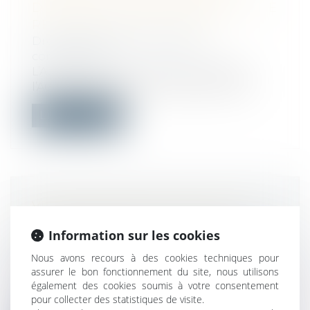
D’OPÉRATIONS DE VISITE ET SAISIE
RÉALISÉES PAR L’AUTORITÉ
Droit commercial
/
Droit de la
concurrence
L’Autorité de la concurrence (ci-après
l’Autorité) sanctionne le groupe Loste...
Lire la suite
VERS UNE SIMPLIFICATION DES
EXPROPRIATIONS POUR LES
Information sur les cookies
COMMUNES ?
Droit public
/
Droit administratif
Nous avons recours à des cookies techniques pour
assurer le bon fonctionnement du site, nous utilisons
Un député propose d’autoriser les
également des cookies soumis à votre consentement
communes à procéder à des
pour collecter des statistiques de visite.
expropriations si...