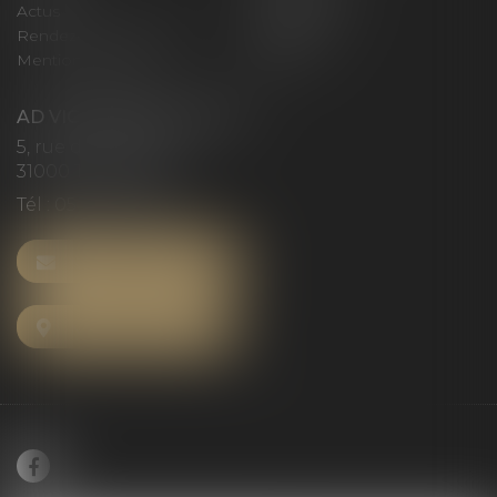
Actus
Honoraires
Rendez-vous privilège
Plan du site
Mentions légales
Articles
AD VICTORIAS AVOCATS
5, rue du Prieuré
31000 TOULOUSE
Tél :
05 61 52 23 42
NOUS CONTACTER
NOUS LOCALISER