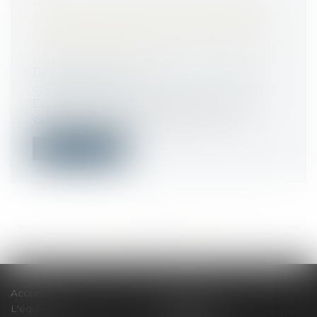
RECEVABILITÉ D’UN DOSSIER DE
SURENDETTEMENT : PRÉCISIONS
SUR LES CONDITIONS RELATIVES À
LA CONTESTATION
Droit de la consommation
/
Crédit à la
consommation
Dans l’affaire portée devant la Cour de
cassation, le litige concernait la re...
Lire la suite
<<
<
...
131
132
133
134
135
136
137
...
>
>>
Accueil
Le cabinet
L'équipe
Compétences