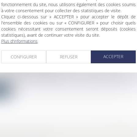
..
fonctionnement du site, nous utilisons également des cookies soumis
à votre consentement pour collecter des statistiques de visite.
ite
Cliquez ci-dessous sur « ACCEPTER » pour accepter le dépôt de
l'ensemble des cookies ou sur « CONFIGURER » pour choisir quels
cookies nécessitant votre consentement seront déposés (cookies
statistiques), avant de continuer votre visite du site.
Plus d'informations
 PAR DEUX DE L'ARTIFICIALISATION DES TER
ACCEPTER
CONFIGURER
REFUSER
OUR SIMULER LES IMPACTS
c
/
Droit de l'urbanisme
 projet de loi Climat était en train d'être adopté au Séna
ite
R ADJUDICATION D’UN LOT DE COPROPRIÉT