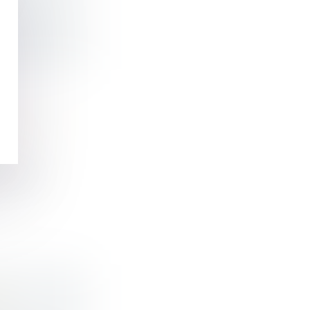
RES : UN
t, la F...
É :