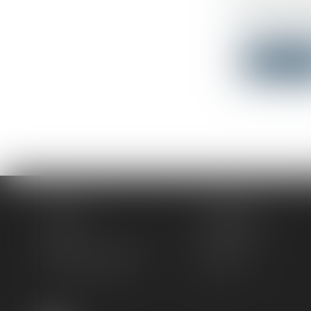
L’ADJUDI
Droit immo
En applicat
Lire la su
Accueil
Le cabinet
L'équipe
Compétences
Actus
Honoraires
Rendez-vous privilège
Plan du site
Mentions légales
Articles