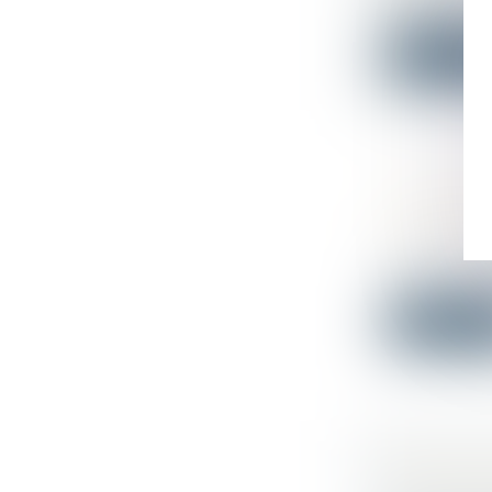
augmentat.
Lire la su
DIVISION
OUTIL P
Droit publi
Alors que le
Lire la su
VENTE PA