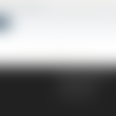
CATAIRE SUPPORTE LE COÛT DE L’ÉTAT DAT
bilier
/
Copropriété
ion de l’article L 322-9 du Code des procédures civiles d
ite
<<
<
...
462
463
464
465
466
467
468
...
>
>>
AD VICTORIAS AVOCATS
5, rue du Prieuré
31000 TOULOUSE
Tél :
05 61 52 23 42