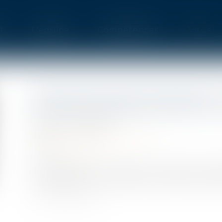
t
L'équipe
Compétences
Actus
VENTE PAR ADJUDICATION D’U
L’ADJUDICATAIRE SUPPORTE LE
Publié le :
14/07/2021
Droit immobilier
/
Copropriété
Source :
www.efl.fr
En application de l’article L 322-9 du Code
l’adjudicataire, qui supporte les frais de la vent