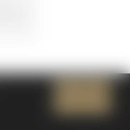
É
’exécutio...
NOUS CONTACTER
NOUS LOCALISER