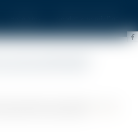
Honoraires
Rendez-vous privilège
N LOT DE COPROPRIÉTÉ :
 COÛT DE L’ÉTAT DATÉ
 des procédures civiles d’exécution, c’est à
e, d’assumer le coût de l’état daté...
Lire la suite