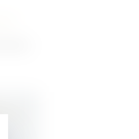
PRIX
x inférieurs
A
MATIÈRES