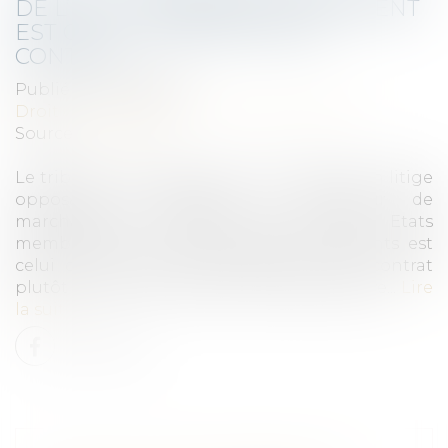
DE L’UE : LE TRIBUNAL COMPÉTENT
EST CELUI DÉSIGNÉ PAR LE
CONTRAT
Publié le :
24/03/2023
Droit commercial
/
Droit de la distribution
Source :
www.efl.fr
Le tribunal compétent pour connaître d’un litige
opposant le vendeur et l’acheteur de
marchandises domiciliés dans deux Etats
membres de l’Union européenne différents est
celui du lieu de livraison prévu par le contrat
plutôt que celui du lieu de livraison effective...
Lire
la suite