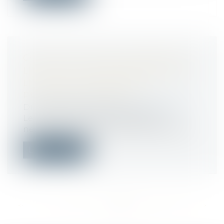
COVID-19 ET LOYER COMMERCIAL :
LE DROIT DÉROGATOIRE BLOQUE
LE JEU DE LA GARANTIE À
PREMIÈRE DEMANDE
Droit commercial
/
Baux commerciaux
Le dispositif de droit dérogatoire
neutralisant les sanctions et les sûretés...
Lire la suite
<<
<
...
301
302
303
304
305
306
307
...
>