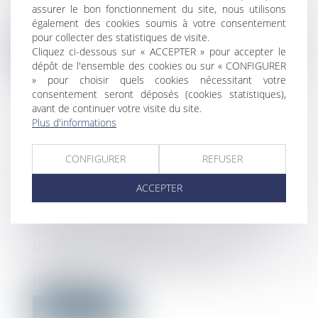
L'ANIL publie un guide pratique sur la
assurer le bon fonctionnement du site, nous utilisons
également des cookies soumis à votre consentement
surélévation des copropriétés à destin...
pour collecter des statistiques de visite.
Cliquez ci-dessous sur « ACCEPTER » pour accepter le
Lire la suite
dépôt de l'ensemble des cookies ou sur « CONFIGURER
» pour choisir quels cookies nécessitant votre
consentement seront déposés (cookies statistiques),
avant de continuer votre visite du site.
Plus d'informations
CONTRAT CONCLU HORS
CONFIGURER
REFUSER
ÉTABLISSEMENT ET EXÉCUTION
VOLONTAIRE EN CONNAISSANCE
ACCEPTER
DU VICE QUI L'AFFECTE
Droit de la consommation
/
Conformité
des biens et services
Une Cour d’appel avait prononcé la
nullité d’un contrat de vente de
panneaux...
Lire la suite