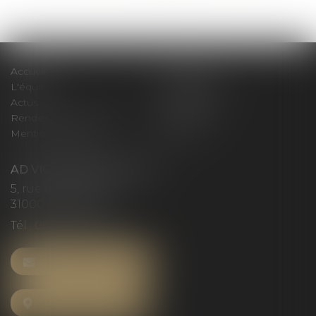
>>
Accueil
Le cabinet
L'équipe
Compétences
Actus
Honoraires
Rendez-vous privilège
Plan du site
Mentions légales
Articles
AD VICTORIAS AVOCATS
5, rue du Prieuré
31000 TOULOUSE
Tél :
05 61 52 23 42
NOUS CONTACTER
NOUS LOCALISER