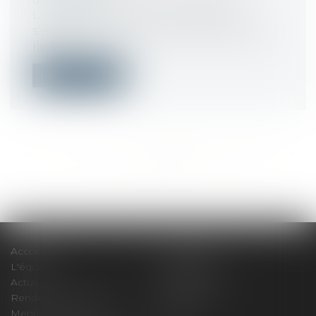
Lorsqu'un acheteur et un vendeur
s'engagent dans une vente immobilière,
ils d...
Lire la suite
<<
<
...
471
472
473
474
475
476
477
...
>
>>
Accueil
Le cabinet
L'équipe
Compétences
Actus
Honoraires
Rendez-vous privilège
Plan du site
Mentions légales
Articles