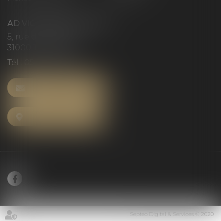
AD VICTORIAS AVOCATS
5, rue du Prieuré
31000 TOULOUSE
Tél :
05 61 52 23 42
NOUS CONTACTER
NOUS LOCALISER
Septeo Digital & Services © 2020