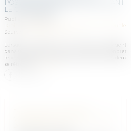
POSSIBLE DE SE RÉTRACTER AVANT
LE COMPROMIS ?
Publié le :
09/06/2021
Droit immobilier
/
Cession et gestion d'immeuble
Source :
www.lavieimmo.com
Lorsqu'un acheteur et un vendeur s'engagent
dans une vente immobilière, ils doivent honorer
leur engagement. Mais il arrive que l'un des deux
se rétracte...
Lire la suite
DE NOUVELLES MESURES
CONCERNANT LES CONGÉS PAYÉS
DES TRAVAILLEURS