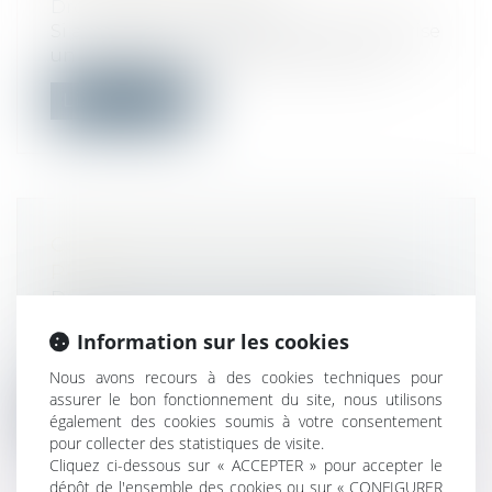
Droit du travail - Salariés
Si actuellement le gouvernement autorise
un employeur à imposer 6 jours de co...
Lire la suite
CASINO ARRIVE SUR AMAZON
PRIME
Droit commercial
/
Droit de la distribution
Après Monoprix et Naturalia, Casino
Information sur les cookies
proposera à son tour sa boutique en
ligne...
Nous avons recours à des cookies techniques pour
assurer le bon fonctionnement du site, nous utilisons
Lire la suite
également des cookies soumis à votre consentement
pour collecter des statistiques de visite.
Cliquez ci-dessous sur « ACCEPTER » pour accepter le
dépôt de l'ensemble des cookies ou sur « CONFIGURER