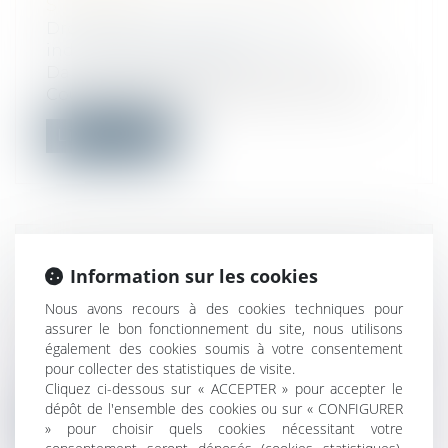
S’IMPOSE
Droit du travail - Salariés
/
Relation
individuelles au travail
Dans un arrêt du 18 décembre 2024, la
Cour de cassation rappelle que, pour ap...
Lire la suite
VENTE IMMOBILIÈRE ET DROIT DE
Information sur les cookies
RÉTRACTATION : QUAND CHAQUE
Nous avons recours à des cookies techniques pour
JOUR COMPTE
assurer le bon fonctionnement du site, nous utilisons
Droit immobilier
/
Droit de la construction
également des cookies soumis à votre consentement
Dans le cadre d’une construction, l’article
pour collecter des statistiques de visite.
L 271-1 du Code de la constructio...
Cliquez ci-dessous sur « ACCEPTER » pour accepter le
dépôt de l'ensemble des cookies ou sur « CONFIGURER
Lire la suite
» pour choisir quels cookies nécessitant votre