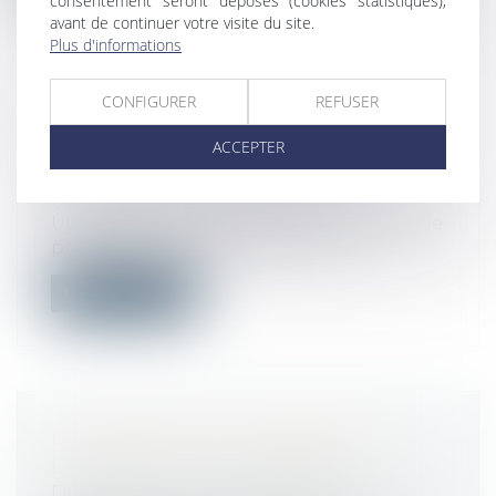
consentement seront déposés (cookies statistiques),
avant de continuer votre visite du site.
Plus d'informations
CONFIGURER
REFUSER
TAUX DE COTISATION ATMP 2025 :
ACCEPTER
CALCUL ET EXPLICATIONS
Droit du travail - Employeurs
/
Responsabilité accident du travail
Une cotisation accident du travail/maladie
professionnelle (AT/MP) est à la c...
Lire la suite
ELUS LOCAUX ET LES RISQUES
D’ATTEINTE À LA PROBITÉ
Droit public
/
Droit administratif