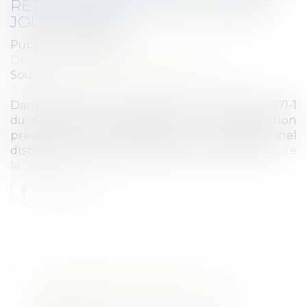
RÉTRACTATION : QUAND CHAQUE
JOUR COMPTE
Publié le :
10/01/2025
Droit immobilier
/
Droit de la construction
Source :
www.lemag-juridique.com
Dans le cadre d’une construction, l’article L 271-1
du Code de la construction et de l’habitation
prévoit que tout acquéreur non professionnel
dispose d’un délai de rétractation de 10 jours...
Lire
la suite
HARCÈLEMENT MORAL : UNE
ÉVALUATION GLOBALE DES FAITS