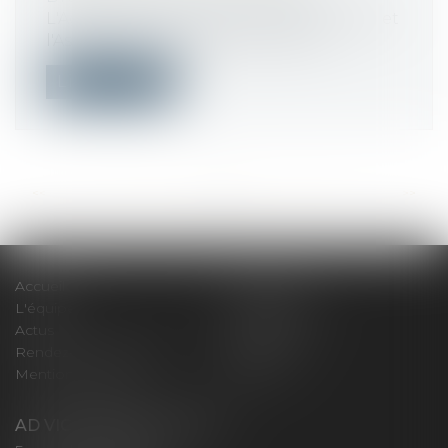
L'Agence française anticorruption (AFA) et
l'Association des maires de France...
Lire la suite
<<
<
...
110
111
112
113
114
115
116
...
>
>>
Accueil
Le cabinet
L'équipe
Compétences
Actus
Honoraires
Rendez-vous privilège
Plan du site
Mentions légales
Articles
AD VICTORIAS AVOCATS