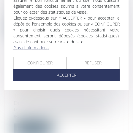
assurer le bon fonctionnement du site, nous utilisons
Le remplacement de l’entreprise
également des cookies soumis à votre consentement
défaillante par une autre ne suffit pas à
pour collecter des statistiques de visite.
car...
Cliquez ci-dessous sur « ACCEPTER » pour accepter le
dépôt de l'ensemble des cookies ou sur « CONFIGURER
Lire la suite
» pour choisir quels cookies nécessitant votre
consentement seront déposés (cookies statistiques),
avant de continuer votre visite du site.
Plus d'informations
CONFIGURER
REFUSER
DROIT DE PRÉFÉRENCE DU
LOCATAIRE COMMERCIAL SUR
ACCEPTER
L’IMMEUBLE VENDU DANS LE
CADRE D’UNE LIQUIDATION
JUDICIAIRE
Droit commercial
/
Baux commerciaux
Placée en liquidation judiciaire, une
société civile immobilière (SCI) avait...
Lire la suite