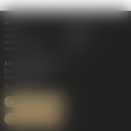
Accueil
Le cabinet
L'équipe
Compétences
Actus
Honoraires
Rendez-vous privilège
Plan du site
Mentions légales
Articles
AD VICTORIAS AVOCATS
5, rue du Prieuré
31000 TOULOUSE
Tél :
05 61 52 23 42
NOUS CONTACTER
NOUS LOCALISER