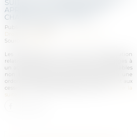
SUITE À UNE CESSION AMIABLE
APRÈS DUP : LE CAHIER DES
CHARGES S’APPLIQUEAC
Publié le :
21/02/2023
Droit immobilier
/
Droit de la propriété
Source :
www.efl.fr
Les dispositions du Code de l’expropriation
relatives à l’annexion d’un cahier des charges à
un acte de cession de gré à gré sont applicables
non seulement aux ventes faisant suite à une
ordonnance d'expropriation mais également aux
cessions amiables postérieures à une …
Lire la
suite