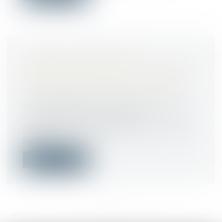
VENTE D’UN IMMEUBLE
EXPROPRIÉ SUITE À UNE CESSION
AMIABLE APRÈS DUP : LE CAHIER
DES CHARGES S’APPLIQUEAC
Droit immobilier
/
Droit de la propriété
Les dispositions du Code de
l’expropriation relatives à l’annexion d’un
cahie...
Lire la suite
<<
<
...
310
311
312
313
314
315
316
...
>
>>