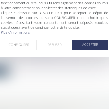
fonctionnement du site, nous utilisons également des cookies soumis
ite
à votre consentement pour collecter des statistiques de visite.
Cliquez ci-dessous sur « ACCEPTER » pour accepter le dépôt de
l'ensemble des cookies ou sur « CONFIGURER » pour choisir quels
cookies nécessitant votre consentement seront déposés (cookies
statistiques), avant de continuer votre visite du site.
Plus d'informations
AIL SANS ACCORD DES PARTIES SUR LA CHO
RIX
ACCEPTER
CONFIGURER
REFUSER
ercial
/
Baux commerciaux
de locaux qui n’a pas signé le projet de bail proposé p
ite
ALUS SUR LES CONTRIBUTIONS CHÔMAGE : 