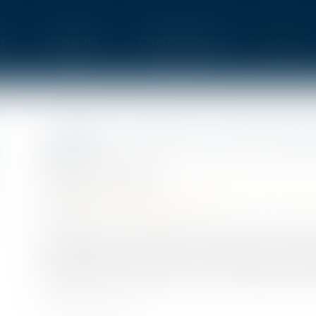
t
L'équipe
Compétences
Actus
URSSAF : POINT SUR LES ÉCHÉ
AOÛT
Publié le :
21/07/2021
Droit du travail - Employeurs
/
Droit de la prot
Source :
bpifrance-creation.fr
Dans deux publications spéciales Covid-19
reconduction en juillet du report des cotis
apporte des précisions sur le traitement des
suite