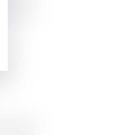
SE ET
ar le
LE BTP