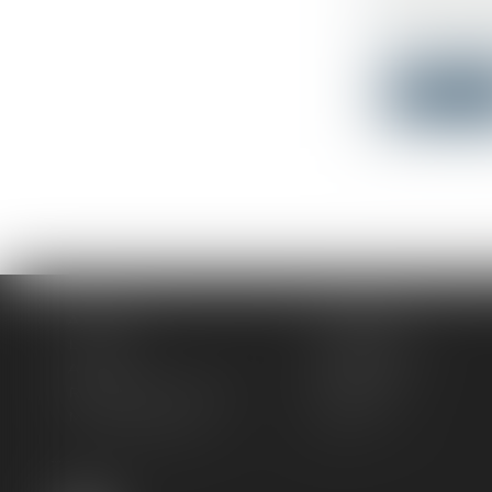
FAIT-IL 
Droit immo
Un arrêté es
Lire la su
Accueil
Le cabinet
L'équipe
Compétences
Actus
Honoraires
Rendez-vous privilège
Plan du site
Mentions légales
Articles