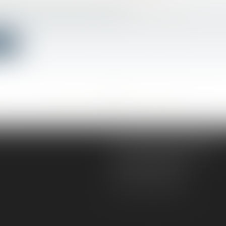
PARTIE DES SECTEURS CONCERNÉS ?
bilier
/
Droit de la construction
t venu préciser les secteurs d’activité visés par le bon
ite
<<
<
...
460
461
462
463
464
465
466
...
>
>>
AD VICTORIAS AVOCATS
5, rue du Prieuré
31000 TOULOUSE
Tél :
05 61 52 23 42