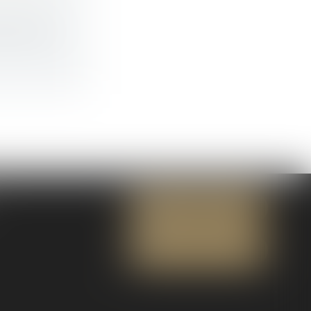
us-malus...
NOUS CONTACTER
NOUS LOCALISER