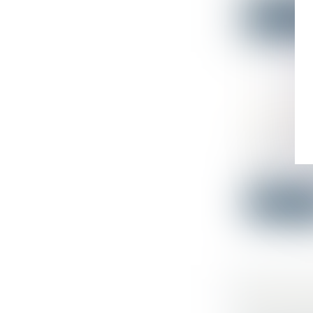
Lire la su
PAS DE B
SUR LE P
Droit comm
L’occupant 
propr...
Lire la su
BONUS-M