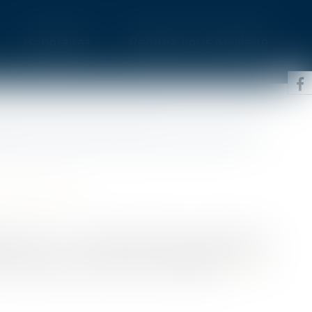
Honoraires
Rendez-vous privilège
ANCES DES MOIS DE JUILLET ET
ection sociale
 des 2 et 5 juillet, l'Urssaf a annoncé la
ations pour les travailleurs indépendants et
 cotisations dues par les employeurs...
Lire la