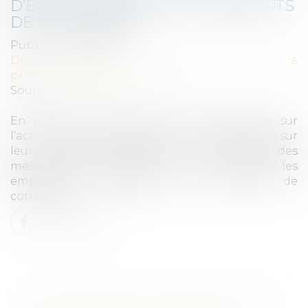
D’ÉCHÉANCIER SUITE AUX REPORTS
DE COTISATIONS
Publié le :
03/03/2021
Droit du travail - Employeurs
/
Droit de la
protection sociale
Source :
www.editions-tissot.fr
En raison de l’impact de la crise sanitaire sur
l’activité des entreprises et des conséquences sur
leur trésorerie, l’URSSAF a mis en place des
mesures exceptionnelles pour accompagner les
employeurs, notamment des reports de
cotisations...
Lire la suite
L'AUTORITÉ DE LA CONCURRENCE