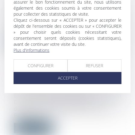
assurer le bon fonctionnement du site, nous utilisons
Droit public
/
Droit de la commande
également des cookies soumis à votre consentement
publique
pour collecter des statistiques de visite.
Même si les clauses particulières du
Cliquez ci-dessous sur « ACCEPTER » pour accepter le
marché donnent compétence au tribunal
dépôt de l'ensemble des cookies ou sur « CONFIGURER
ju...
» pour choisir quels cookies nécessitant votre
consentement seront déposés (cookies statistiques),
Lire la suite
avant de continuer votre visite du site.
Plus d'informations
CONFIGURER
REFUSER
ACCEPTER
MÉRULE ET ASSURANCE
DÉCENNALE : STATU QUO
Droit immobilier
/
Droit de la construction
Dans une réponse adressée le 22
décembre 2020 au député Christophe
Blanchet,...
Lire la suite