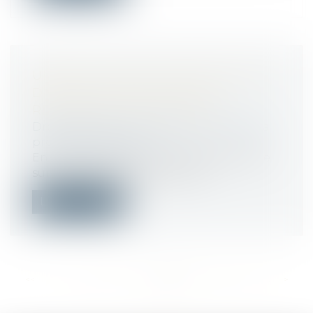
URSSAF : ENVOI DE PROPOSITION
D’ÉCHÉANCIER SUITE AUX
REPORTS DE COTISATIONS
Droit du travail - Employeurs
/
Droit de la
protection sociale
En raison de l’impact de la crise sanitaire
sur l’activité des entreprises et...
Lire la suite
<<
<
...
501
502
503
504
505
506
507
...
>
>>