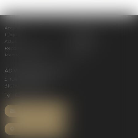
Accueil
Le cabinet
L'équipe
Compétences
Actus
Honoraires
Rendez-vous privilège
Plan du site
Mentions légales
Articles
AD VICTORIAS AVOCATS
5, rue du Prieuré
31000 TOULOUSE
Tél :
05 61 52 23 42
NOUS CONTACTER
NOUS LOCALISER