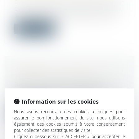
Droit immobilier
/
Droit de la construction
Dans le cadre d’un groupement solidaire,
la responsabilité d’une société memb...
Lire la suite
URBANISME : SURSIS À STATUER ET
LÉGALITÉ DU PLU À VENIR
Droit public
/
Droit de l'urbanisme
Des orientations ou des règles d'un futur
plan local d'urbanisme ne sont susc...
Information sur les cookies
Lire la suite
Nous avons recours à des cookies techniques pour
assurer le bon fonctionnement du site, nous utilisons
également des cookies soumis à votre consentement
pour collecter des statistiques de visite.
Cliquez ci-dessous sur « ACCEPTER » pour accepter le