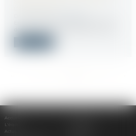
SANS L’ACCORD EXPLICITE DE
L’EMPLOYEUR
Droit du travail - Employeurs
En principe, les heures supplémentaires
donnant droit à rémunération sont réa...
Lire la suite
<<
<
...
545
546
547
548
549
550
551
...
>
>>
Accueil
Le cabinet
L'équipe
Compétences
Actus
Honoraires