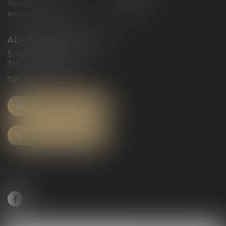
Rendez-vous privilège
Plan du site
Mentions légales
Articles
AD VICTORIAS AVOCATS
5, rue du Prieuré
31000 TOULOUSE
Tél :
05 61 52 23 42
NOUS CONTACTER
NOUS LOCALISER