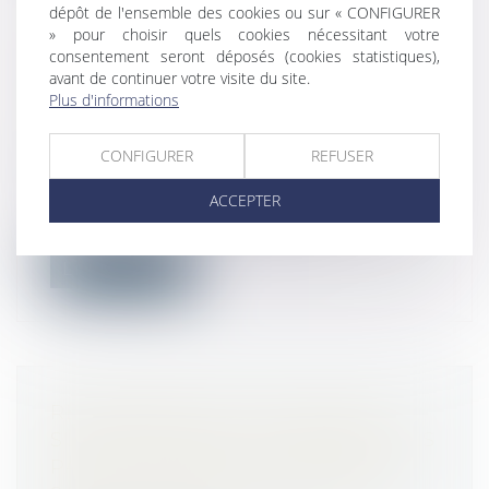
dépôt de l'ensemble des cookies ou sur « CONFIGURER
» pour choisir quels cookies nécessitant votre
LES CONTRÔLES URSSAF NON
consentement seront déposés (cookies statistiques),
CLÔTURÉS AU 22 MARS 2020
avant de continuer votre visite du site.
PEUVENT ÊTRE ANNULÉS
Plus d'informations
JUSQU'AU 30 DÉCEMBRE 2020
Droit du travail - Employeurs
/
Droit de la
CONFIGURER
REFUSER
protection sociale
ACCEPTER
Afin de tenir compte de la crise sanitaire,
la troisième loi de finances rect...
Lire la suite
RÉMUNÉRATION : LES HEURES
SUPPLÉMENTAIRES ENREGISTRÉES
PAR UN LOGICIEL DE POINTAGE