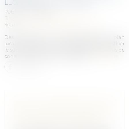
LÉGALITÉ DU PLU À VENIR
Publié le :
01/10/2020
Droit public
/
Droit de l'urbanisme
Source :
www.maisondescommunes85.fr
Des orientations ou des règles d'un futur plan
local d'urbanisme ne sont susceptibles de justifier
le sursis à statuer sur une demande de permis de
construire que si elles sont légales...
Lire la suite
SEULE UNE CONVENTION CONCLUE
AVEC LE MAÎTRE D'OUVRAGE PEUT
DÉGAGER LA RESPONSABILITÉ
D'UN MEMBRE DU GROUPEMENT