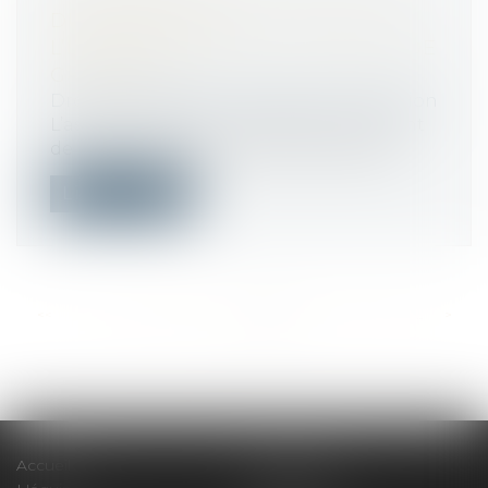
DU MONTANT DE
L’INDEMNISATION ET DEMANDE DE
GARANTIE
Droit immobilier
/
Droit de la construction
L’assureur DO peut contester le montant
de l’indemnisation mise à sa charge s...
Lire la suite
<<
<
...
407
408
409
410
411
412
413
...
>
>>
Accueil
Le cabinet