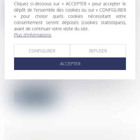
aux législatives de 2022, il faut ê...
Cliquez ci-dessous sur « ACCEPTER » pour accepter le
dépôt de l'ensemble des cookies ou sur « CONFIGURER
Lire la suite
» pour choisir quels cookies nécessitant votre
consentement seront déposés (cookies statistiques),
avant de continuer votre visite du site.
Plus d'informations
CONFIGURER
REFUSER
LE DROIT D’OPTION
ACCEPTER
Droit du travail - Employeurs
/
Droit de la
protection sociale
Le droit d’option permet à tout allocataire
qui le souhaite de demander l’ouv...
Lire la suite
ASSURANCE DO : CONTESTATION