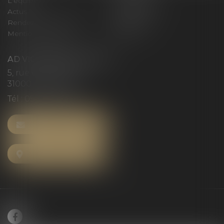
L'équipe
Compétences
Actus
Honoraires
Rendez-vous privilège
Plan du site
Mentions légales
Articles
AD VICTORIAS AVOCATS
5, rue du Prieuré
31000 TOULOUSE
Tél :
05 61 52 23 42
NOUS CONTACTER
NOUS LOCALISER