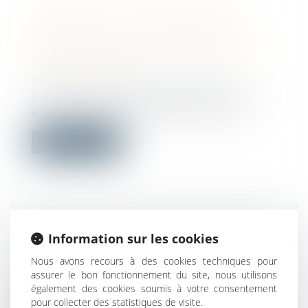
URBANISME : SUPPRESSION DE
L’APPEL CONTRE CERTAINES
AUTORISATIONS D’URBANISME EN
ZONE TENDUE
Droit public
/
Droit de l'urbanisme
Dans les zones où la tension entre l’offre
et la demande de logements est par...
Lire la suite
PRÉSIDENTIELLE ET LÉGISLATIVES
Information sur les cookies
2022 : COMMENT FAIRE UNE
Nous avons recours à des cookies techniques pour
PROCURATION ?
assurer le bon fonctionnement du site, nous utilisons
Droit public
/
Droit électoral
également des cookies soumis à votre consentement
Pour voter à l'élection présidentielle et
pour collecter des statistiques de visite.