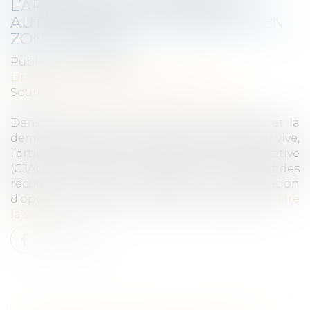
L’APPEL CONTRE CERTAINES
AUTORISATIONS D’URBANISME EN
ZONE TENDUE
Publié le :
03/02/2022
Droit public
/
Droit de l'urbanisme
Source :
www.maisondescommunes85.fr
Dans les zones où la tension entre l’offre et la
demande de logements est particulièrement vive,
l’article R. 811-1-1 du code de justice administrative
(CJA) permet de réduire le délai de traitement des
recours pouvant retarder la réalisation
d’opérations de construction de logements...
Lire
la suite