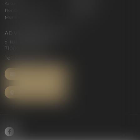
Actus
Honoraires
Rendez-vous privilège
Plan du site
Mentions légales
Articles
AD VICTORIAS AVOCATS
5, rue du Prieuré
31000 TOULOUSE
Tél :
05 61 52 23 42
NOUS CONTACTER
NOUS LOCALISER