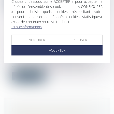
Cliquez ci-dessous sur « ACCEPTER » pour accepter le
Lire la suite
dépôt de l'ensemble des cookies ou sur « CONFIGURER
» pour choisir quels cookies nécessitant votre
consentement seront déposés (cookies statistiques),
avant de continuer votre visite du site.
Plus d'informations
URBANISME : AFFICHAGE DES AVIS
CONFIGURER
REFUSER
D'ENQUÊTE PUBLIQUE ET DES
DÉCLARATIONS D'INTENTION
ACCEPTER
Droit public
/
Droit de l'urbanisme
L’arrêté du 9 septembre 2021 prévoit les
caractéristiques et dimensions d'aff...
Lire la suite
L'ARCHITECTE DOIT PRÉSENTER