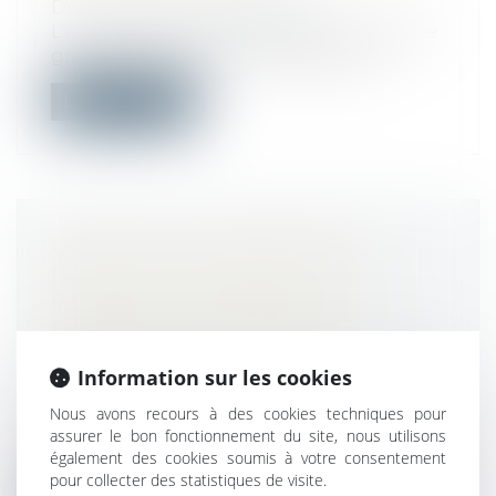
Droit du travail - Employeurs
L’autorisation de licenciement pour faute
grave d’une salariée protégée ayant...
Lire la suite
CONGÉS POUR ÉVÈNEMENTS
FAMILIAUX : EXTENSION AUX
PARENTS D’ENFANTS QUI
DÉVELOPPENT CERTAINES
PATHOLOGIES CHRONIQUES OU
Information sur les cookies
CANCERS
Droit du travail - Salariés
Nous avons recours à des cookies techniques pour
assurer le bon fonctionnement du site, nous utilisons
Un nouveau congé pour évènement
également des cookies soumis à votre consentement
familial est accordé aux salariés. Il sera oc...
pour collecter des statistiques de visite.