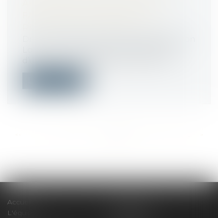
AU MAÎTRE D'OUVRAGE DES
FACTURES DÉDUISANT LA
RETENUE DE GARANTIE DE 5 %
Droit immobilier
/
Droit de la construction
Lorsqu’un marché prévoit l’application
d’une retenue de garantie de 5 %, l’ar...
Lire la suite
<<
<
...
419
420
421
422
423
424
425
...
>
>>
Accueil
Le cabinet
L'équipe
Compétences