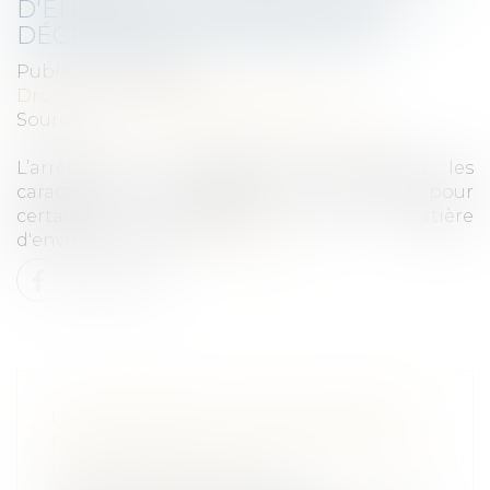
D'ENQUÊTE PUBLIQUE ET DES
DÉCLARATIONS D'INTENTION
Publié le :
23/12/2021
Droit public
/
Droit de l'urbanisme
Source :
www.maisondescommunes85.fr
L’arrêté du 9 septembre 2021 prévoit les
caractéristiques et dimensions d'affichage pour
certaines procédures en matière
d'environnement...
Lire la suite
LICENCIEMENT D’UNE SALARIÉE
PROTÉGÉE QUE L’EMPLOYEUR NE
PEUT RÉINTÉGRER