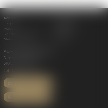
Accueil
Le cabinet
L'équipe
Compétences
Actus
Honoraires
Rendez-vous privilège
Plan du site
Mentions légales
Articles
AD VICTORIAS AVOCATS
5, rue du Prieuré
31000 TOULOUSE
Tél :
05 61 52 23 42
NOUS CONTACTER
NOUS LOCALISER