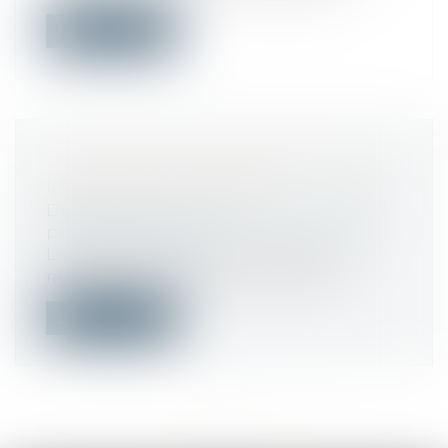
Lire la suite
TVA SOCIALE, FINANCEMENT DE LA
PROTECTION SOCIALE
Droit du travail - Employeurs
/
Droit de la
protection sociale
Lors de son intervention télévisée le 13
mai 2025, le chef de l'État a évoqué...
Lire la suite
<<
<
...
63
64
65
66
67
68
69
...
>
>>