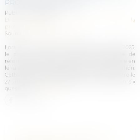
PROTECTION SOCIALE
Publié le :
02/06/2025
Droit du travail - Employeurs
/
Droit de la
protection sociale
Source :
www.vie-publique.fr
Lors de son intervention télévisée le 13 mai 2025,
le chef de l'État a évoqué la possibilité de
réformer le financement de la sécurité sociale en
le faisant peser davantage sur la consommation.
Cette idée a été reprise par le Premier ministre le
27 mai 2025. De quoi s'agit-il ? Le point en six
questions...
Lire la suite
LICENCIEMENT : LE COMPTE À