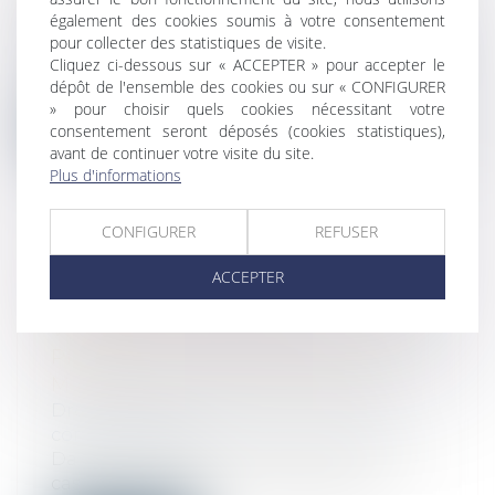
STATUTS !
également des cookies soumis à votre consentement
Droit public
/
Droit de l'urbanisme
pour collecter des statistiques de visite.
Conformément à l’article R.442-7 du Code
Cliquez ci-dessous sur « ACCEPTER » pour accepter le
de l’urbanisme, toute demande de per...
dépôt de l'ensemble des cookies ou sur « CONFIGURER
» pour choisir quels cookies nécessitant votre
Lire la suite
consentement seront déposés (cookies statistiques),
avant de continuer votre visite du site.
Plus d'informations
CONFIGURER
REFUSER
SURENDETTEMENT : PAS
ACCEPTER
D’EFFACEMENT DE DETTES SANS
VENDRE LA RÉSIDENCE
PRINCIPALE, SAUF IMPOSSIBILITÉ
MANIFESTE DE SE RELOGER
Droit de la consommation
/
Crédit à la
consommation
Dans un arrêt du 22 mai 2025, la Cour de
cassation rappelle le principe selon...