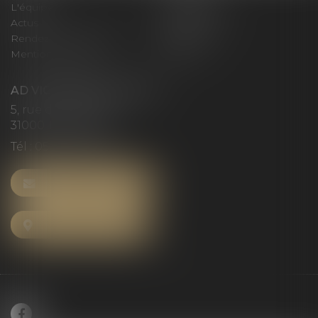
L'équipe
Compétences
Actus
Honoraires
Rendez-vous privilège
Plan du site
Mentions légales
Articles
AD VICTORIAS AVOCATS
5, rue du Prieuré
31000 TOULOUSE
Tél :
05 61 52 23 42
NOUS CONTACTER
NOUS LOCALISER