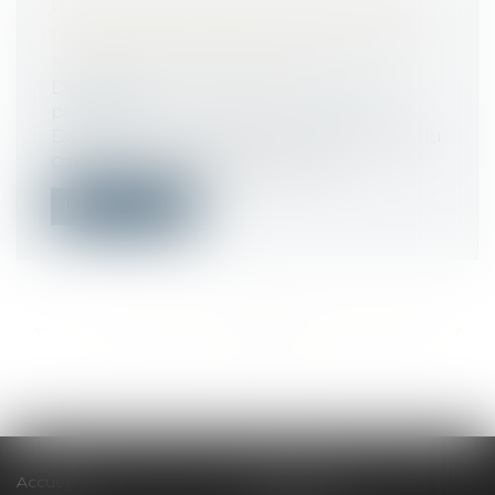
PAS DE REPRISE DES RELATIONS
CONTRACTUELLES SI LA DURÉE DU
MARCHÉ EST DÉPASSÉE
Droit public
/
Droit de la commande
publique
Dans le cas où la décision de résiliation du
contrat a cessé de produire ses...
Lire la suite
<<
<
...
433
434
435
436
437
438
439
...
>
>>
Accueil
Le cabinet