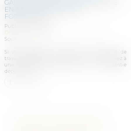
GARANTIE DÉCENNALE AMPUTÉE
EN CAS DE MAUVAISES
FORMALITÉS
Publié le :
04/11/2021
Droit immobilier
/
Droit de la construction
Source :
www.lci.fr
Si vous négligez la formalité de réception de
travaux après leur réalisation, vous vous exposez à
une réduction de moitié de la garantie
décennale.
Lire la suite
ADAPTATION DE LA GARANTIE
LÉGALE DE CONFORMITÉ POUR