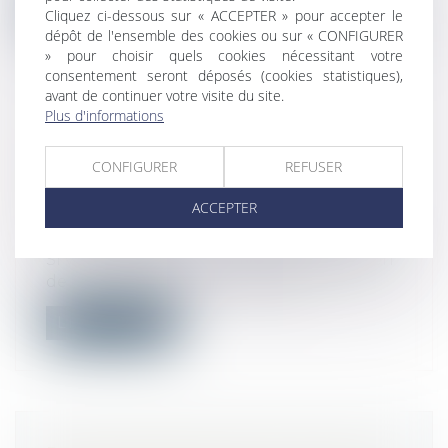
Lire la suite
Cliquez ci-dessous sur « ACCEPTER » pour accepter le
dépôt de l'ensemble des cookies ou sur « CONFIGURER
» pour choisir quels cookies nécessitant votre
consentement seront déposés (cookies statistiques),
avant de continuer votre visite du site.
Plus d'informations
TRAVAUX DANS UN LOGEMENT : LA
GARANTIE DÉCENNALE AMPUTÉE
CONFIGURER
REFUSER
EN CAS DE MAUVAISES
ACCEPTER
FORMALITÉS
Droit immobilier
/
Droit de la construction
Si vous négligez la formalité de réception
de travaux après leur réalisation,...
Lire la suite