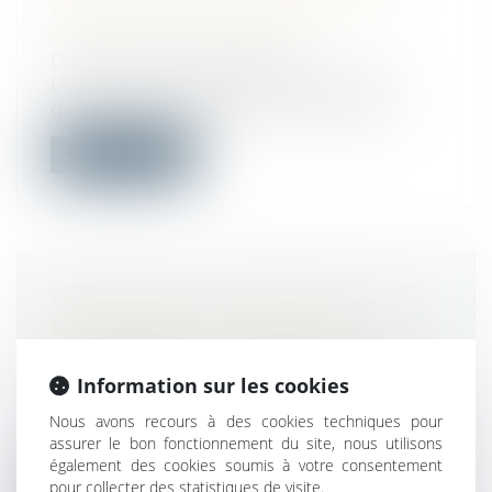
LES BIENS ET LES CONTENUS ET
SERVICES NUMÉRIQUES
Droit de la consommation
L’ordonnance n° 2021-1247 relative à la
garantie légale de conformité pour le...
Lire la suite
URBANISME : LA NOTIFICATION
DES RECOURS CONTRE LES
AUTORISATIONS D’URBANISME
DÉLIVRÉES À UNE SOCIÉTÉ
Information sur les cookies
Droit public
/
Droit de l'urbanisme
Nous avons recours à des cookies techniques pour
Par un arrêt en date du 20 octobre 2021, le
assurer le bon fonctionnement du site, nous utilisons
Conseil d’État a jugé que, lorsqu...
également des cookies soumis à votre consentement
pour collecter des statistiques de visite.