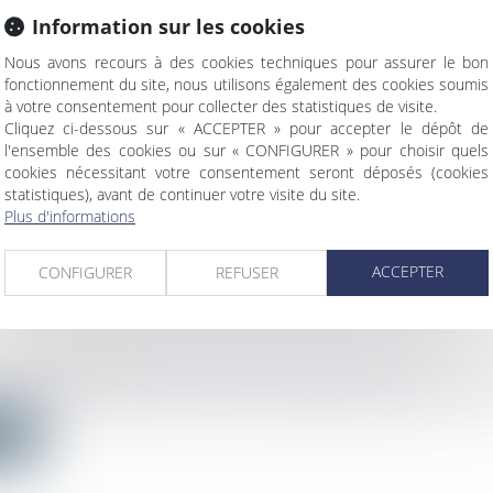
IONNELLE À UNE MESSAGERIE PERSONNELL
Information sur les cookies
E PAS FORCÉMENT UN LICENCIEMENT POUR 
Nous avons recours à des cookies techniques pour assurer le bon
fonctionnement du site, nous utilisons également des cookies soumis
avail - Employeurs
/
Relation individuelles au travail
à votre consentement pour collecter des statistiques de visite.
ave est celle qui rend impossible le maintien du salarié 
Cliquez ci-dessous sur « ACCEPTER » pour accepter le dépôt de
l'ensemble des cookies ou sur « CONFIGURER » pour choisir quels
ite
cookies nécessitant votre consentement seront déposés (cookies
statistiques), avant de continuer votre visite du site.
Plus d'informations
ACCEPTER
CONFIGURER
REFUSER
'EMPLOYEUR PEUT DÉSORMAIS ENCADRER SA
N VOLONTAIRE
vail - Salariés
/
Droit de la protection sociale
crédité de 500 € par an pour les salariés à temps plein e
ite