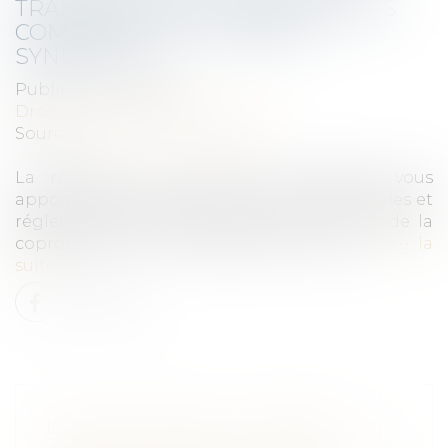
TRANSMETTRE DES DOCUMENTS
COMPTABLES AU CONSEIL
SYNDICAL ?
Publié le :
04/01/2023
Droit immobilier
/
Copropriété
Source :
leparticulier.lefigaro.fr
La rédaction du Particulier Immobilier vous
apporte son expertise sur les questions fiscales et
réglementaires touchant de près l’univers de la
copropriété, de l’investissement locatif…
Lire la
suite
LFSS POUR 2023 : LE CONSEIL