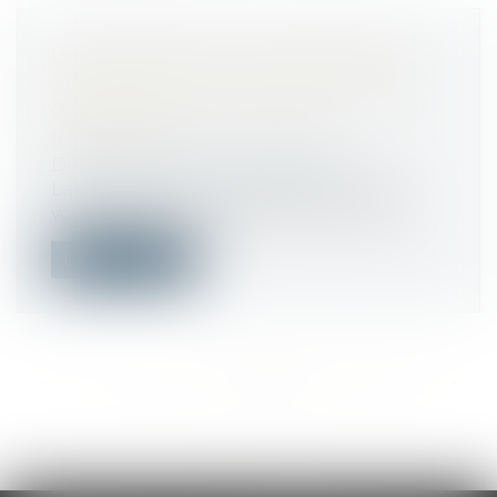
LE SYNDIC PEUT-IL REFUSER DE
TRANSMETTRE DES DOCUMENTS
COMPTABLES AU CONSEIL
SYNDICAL ?
Droit immobilier
/
Copropriété
La rédaction du Particulier Immobilier
vous apporte son expertise sur les que...
Lire la suite
<<
<
...
321
322
323
324
325
326
327
...
>
>>