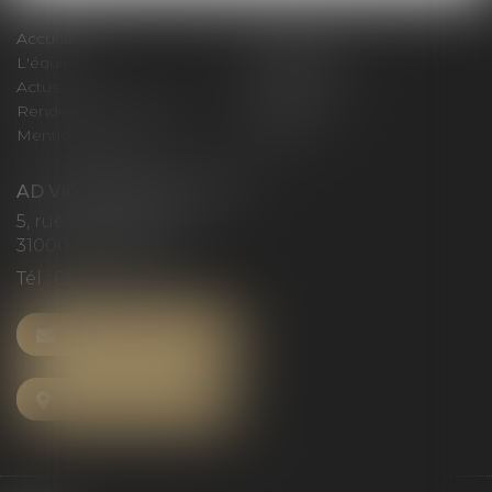
Accueil
Le cabinet
L'équipe
Compétences
Actus
Honoraires
Rendez-vous privilège
Plan du site
Mentions légales
Articles
AD VICTORIAS AVOCATS
5, rue du Prieuré
31000 TOULOUSE
Tél :
05 61 52 23 42
NOUS CONTACTER
NOUS LOCALISER