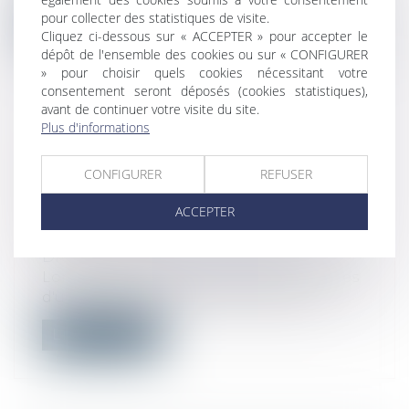
pour collecter des statistiques de visite.
Lire la suite
Cliquez ci-dessous sur « ACCEPTER » pour accepter le
dépôt de l'ensemble des cookies ou sur « CONFIGURER
» pour choisir quels cookies nécessitant votre
consentement seront déposés (cookies statistiques),
avant de continuer votre visite du site.
Plus d'informations
CONDITIONS DE DÉPÔT D'UN
PERMIS MODIFICATIF LORSQUE
CONFIGURER
REFUSER
DEUX PERSONNES SONT CO-
ACCEPTER
TITULAIRES D'UN PERMIS DE
CONSTRUIRE
Droit public
/
Droit de l'urbanisme
Lorsque deux personnes sont cotitulaires
d'un permis de construire valant div...
Lire la suite