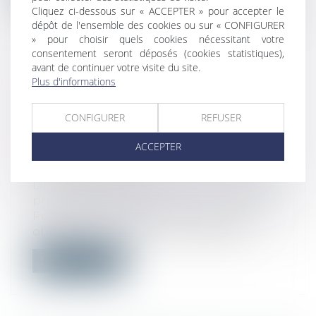
Cliquez ci-dessous sur « ACCEPTER » pour accepter le
dépôt de l'ensemble des cookies ou sur « CONFIGURER
» pour choisir quels cookies nécessitant votre
consentement seront déposés (cookies statistiques),
avant de continuer votre visite du site.
OBLIGATION PATRONALE DE
Plus d'informations
COTISER À HAUTEUR DE 1,5 % EN
MATIÈRE DE PRÉVOYANCE DES
CONFIGURER
REFUSER
CADRES : PRISE EN COMPTE DU
ACCEPTER
FINANCEMENT AU RÉGIME DE «
FRAIS DE SANTÉ »
Droit du travail - Employeurs
/
Droit de la
protection sociale
Pour vérifier si l'employeur respecte son
obligation de cotiser en matière de...
Lire la suite