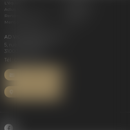
L'équipe
Compétences
Actus
Honoraires
Rendez-vous privilège
Plan du site
Mentions légales
Articles
AD VICTORIAS AVOCATS
5, rue du Prieuré
31000 TOULOUSE
Tél :
05 61 52 23 42
NOUS CONTACTER
NOUS LOCALISER