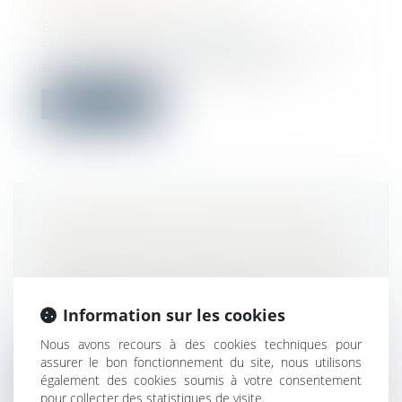
L’ENTREPRISE
Droit du travail - Employeurs
Stress professionnel, harcèlement moral
au travail, les qualificatifs revêten...
Lire la suite
LE SUICIDE D’UN SALARIÉ APRÈS
L’ANNONCE DE LA FERMETURE
D’UN SITE PEUT ÊTRE CONSIDÉRÉ
COMME UN ACCIDENT DU TRAVAIL
Droit du travail - Salariés
Information sur les cookies
Un suicide, intervenu au lendemain d’une
Nous avons recours à des cookies techniques pour
telle annonce dans la région d'Anger...
assurer le bon fonctionnement du site, nous utilisons
également des cookies soumis à votre consentement
Lire la suite
pour collecter des statistiques de visite.