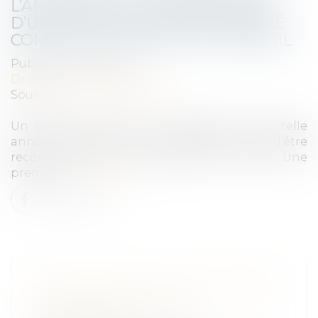
L’ANNONCE DE LA FERMETURE
D’UN SITE PEUT ÊTRE CONSIDÉRÉ
COMME UN ACCIDENT DU TRAVAIL
Publié le :
25/04/2022
Droit du travail - Salariés
Source :
www.francetvinfo.fr
Un suicide, intervenu au lendemain d’une telle
annonce dans la région d'Angers, vient d’être
reconnu comme un accident du travail. Une
première...
Lire la suite
HARCÈLEMENT MORAL ET STRESS
PROFESSIONNEL DANS