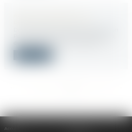
AIDES FINANCIÈRES À LA
RÉNOVATION ÉNERGÉTIQUE
Droit immobilier
/
Droit de la construction
Pour favoriser la rénovation énergétique,
des aides financières sont disponib...
Lire la suite
<<
<
...
386
387
388
389
390
391
392
...
>
>>
Accueil
Le cabinet