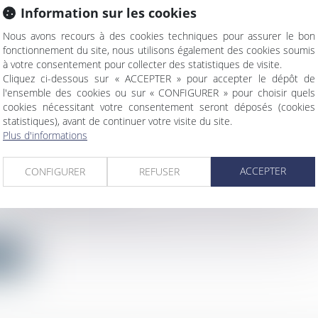
ercial
/
Droit de la distribution
Information sur les cookies
 ministre a annoncé ce week-end dans le journal Le P
Nous avons recours à des cookies techniques pour assurer le bon
fonctionnement du site, nous utilisons également des cookies soumis
à votre consentement pour collecter des statistiques de visite.
ite
Cliquez ci-dessous sur « ACCEPTER » pour accepter le dépôt de
l'ensemble des cookies ou sur « CONFIGURER » pour choisir quels
cookies nécessitant votre consentement seront déposés (cookies
statistiques), avant de continuer votre visite du site.
Plus d'informations
E L’ÉLU : COTISATIONS ET PRISE EN COMPTE
ACCEPTER
CONFIGURER
REFUSER
S DE MANDATS DES ÉLUS POUR LA RETRAIT
c
/
Droit administratif
° 2023-838 du 30 août 2023 définit la procédure perm
ite