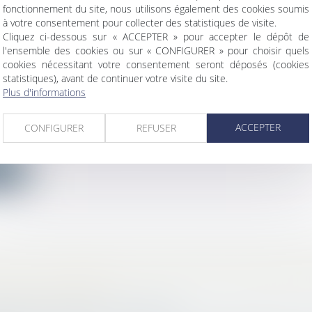
ite
fonctionnement du site, nous utilisons également des cookies soumis
à votre consentement pour collecter des statistiques de visite.
Cliquez ci-dessous sur « ACCEPTER » pour accepter le dépôt de
l'ensemble des cookies ou sur « CONFIGURER » pour choisir quels
cookies nécessitant votre consentement seront déposés (cookies
statistiques), avant de continuer votre visite du site.
Plus d'informations
 EN FORMATION ET CONCURRENCE DÉLOYAL
ercial
/
Droit de la concurrence
n ou l’appropriation d’informations confidentielles
ACCEPTER
CONFIGURER
REFUSER
ite
NT D’ACHÈVEMENT D’UN OUVRAGE DOIT PR
OLDE DU PRIX DE VENTE EST LA CONTREPA
 D’ACHÈVEMENT