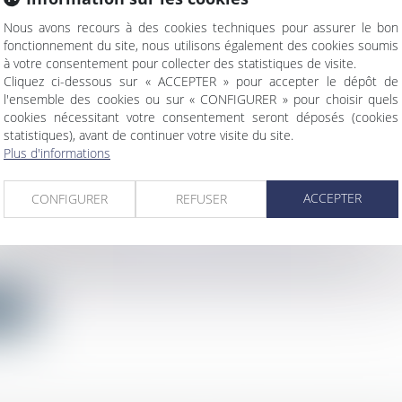
 FOI DU BAILLEUR
Nous avons recours à des cookies techniques pour assurer le bon
ercial
/
Baux commerciaux
fonctionnement du site, nous utilisons également des cookies soumis
. 145-41 du Code de commerce dispose que : « Toute claus
à votre consentement pour collecter des statistiques de visite.
Cliquez ci-dessous sur « ACCEPTER » pour accepter le dépôt de
ite
l'ensemble des cookies ou sur « CONFIGURER » pour choisir quels
cookies nécessitant votre consentement seront déposés (cookies
statistiques), avant de continuer votre visite du site.
Plus d'informations
ACCEPTER
CONFIGURER
REFUSER
ION DU JUGE DOIT SE SUBSTITUER À L’AVIS 
 DU TRAVAIL
vail - Salariés
/
Relation individuelles au travail
édecin du travail qui déclare un salarié inapte à son pos
ite