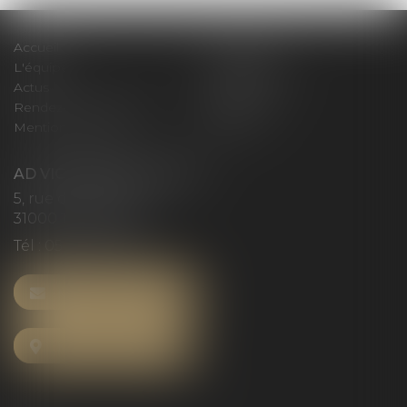
Accueil
Le cabinet
L'équipe
Compétences
Actus
Honoraires
Rendez-vous privilège
Plan du site
Mentions légales
Articles
AD VICTORIAS AVOCATS
5, rue du Prieuré
31000 TOULOUSE
Tél :
05 61 52 23 42
NOUS CONTACTER
NOUS LOCALISER