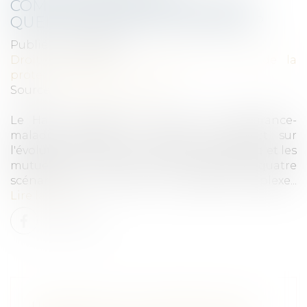
COMPLÉMENTAIRES DE SANTÉ :
QUELLES PISTES DE RÉFORME ?
Publié le :
26/01/2022
Droit du travail - Employeurs
/
Droit de la
protection sociale
Source :
www.vie-publique.fr
Le Haut Conseil pour l’avenir de l’assurance-
maladie (HCAAM) a remis son rapport sur
l'évolution des liens entre la sécurité sociale et les
mutuelles. Le Haut Conseil propose quatre
scénarios pour rénover un système complexe...
Lire la suite
URBANISME ET CONSTRUCTION :