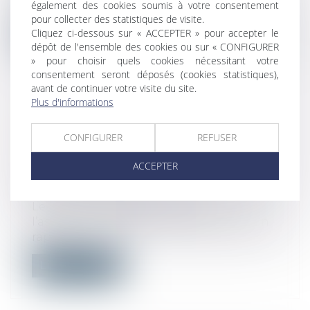
également des cookies soumis à votre consentement
Conseil d’État précise que les préfet...
pour collecter des statistiques de visite.
Cliquez ci-dessous sur « ACCEPTER » pour accepter le
Lire la suite
dépôt de l'ensemble des cookies ou sur « CONFIGURER
» pour choisir quels cookies nécessitant votre
consentement seront déposés (cookies statistiques),
avant de continuer votre visite du site.
Plus d'informations
SÉCURITÉ SOCIALE ET
CONFIGURER
REFUSER
COMPLÉMENTAIRES DE SANTÉ :
QUELLES PISTES DE RÉFORME ?
ACCEPTER
Droit du travail - Employeurs
/
Droit de la
protection sociale
Le Haut Conseil pour l’avenir de
l’assurance-maladie (HCAAM) a remis son
rapp...
Lire la suite