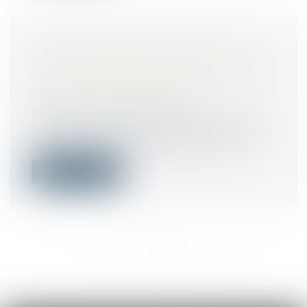
CONVENTIONS COLLECTIVES :
PEUT-ON EMBAUCHER UN SALARIÉ
EN CDD SAISONNIERS DURANT 37
ANNÉES CONSÉCUTIVES ?
Droit du travail - Employeurs
Dans certains secteurs comme l’hôtellerie,
nombre d’employeurs recourent aux...
Lire la suite
<<
<
...
410
411
412
413
414
415
416
...
>
>>