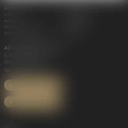
Accueil
Le cabinet
L'équipe
Compétences
Actus
Honoraires
Rendez-vous privilège
Plan du site
Mentions légales
Articles
AD VICTORIAS AVOCATS
5, rue du Prieuré
31000 TOULOUSE
Tél :
05 61 52 23 42
NOUS CONTACTER
NOUS LOCALISER