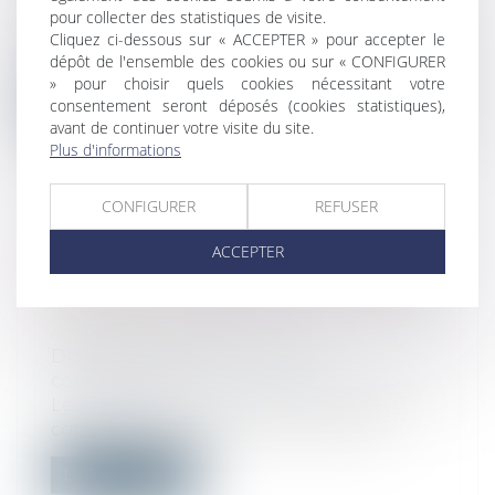
Droit public
/
Droit de l'urbanisme
pour collecter des statistiques de visite.
Depuis le 18 juin 2025, les communes
Cliquez ci-dessous sur « ACCEPTER » pour accepter le
peuvent décider que les logements issus...
dépôt de l'ensemble des cookies ou sur « CONFIGURER
» pour choisir quels cookies nécessitant votre
Lire la suite
consentement seront déposés (cookies statistiques),
avant de continuer votre visite du site.
Plus d'informations
CONFIGURER
REFUSER
SECTEUR DE LA PUBLICITÉ EN
ACCEPTER
LIGNE : LE RAPPORTEUR GÉNÉRAL
INDIQUE AVOIR NOTIFIÉ UN GRIEF
AU GROUPE META
Droit commercial
/
Droit de la
concurrence
Le rapporteur général de l'Autorité de la
concurrence indique qu’un grief a é...
Lire la suite