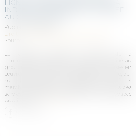
LIGNE : LE RAPPORTEUR GÉNÉRAL
INDIQUE AVOIR NOTIFIÉ UN GRIEF
AU GROUPE META
Publié le :
25/07/2025
Droit commercial
/
Droit de la concurrence
Source :
www.autoritedelaconcurrence.fr
Le rapporteur général de l'Autorité de la
concurrence indique qu’un grief a été notifié au
groupe Meta, concernant des pratiques mises en
œuvre dans le secteur de la publicité en ligne, qui
sont susceptibles d’avoir des effets sur plusieurs
marchés connexes, sur lesquels sont fournis des
services de vérification publicitaire et des espaces
publicitaires...
Lire la suite