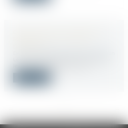
CONSTRUCTION ET HABITATION :
RÉNOVATION DE L’HABITAT
DÉGRADÉ
Droit immobilier
/
Droit de la construction
Le décret n° 2025-618 du 7 juillet 2025 fixe
les modalités pratiques de mise...
Lire la suite
<<
<
...
42
43
44
45
46
47
48
...
>
>>