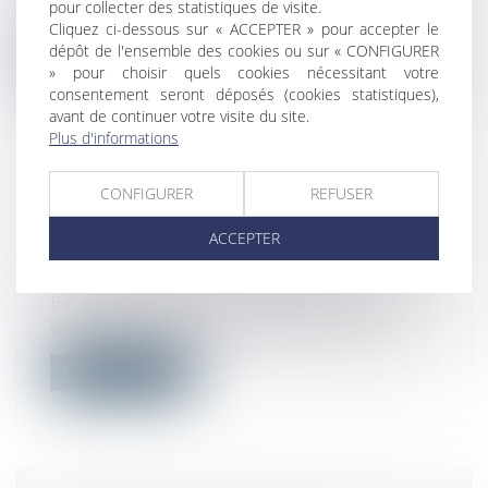
pour collecter des statistiques de visite.
non déclarée peut désormais payer une...
Cliquez ci-dessous sur « ACCEPTER » pour accepter le
dépôt de l'ensemble des cookies ou sur « CONFIGURER
Lire la suite
» pour choisir quels cookies nécessitant votre
consentement seront déposés (cookies statistiques),
avant de continuer votre visite du site.
Plus d'informations
CONFIGURER
REFUSER
EXPROPRIATION D’UN BIEN SITUÉ
EN ZAC ET DATE DE RÉFÉRENCE
ACCEPTER
POUR LA DÉTERMINATION DU PRIX
Droit public
/
Droit de l'urbanisme
En matière d’expropriation pour cause
d’utilité publique, lorsque le bien exp...
Lire la suite