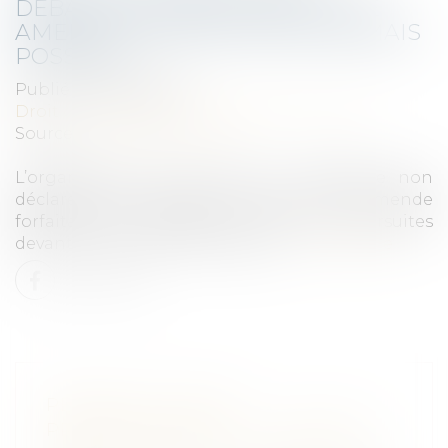
DÉBALLAGE IRRÉGULIÈRE : UNE
AMENDE FORFAITAIRE DÉSORMAIS
POSSIBLE
Publié le :
28/04/2023
Droit commercial
/
Droit de la concurrence
Source :
efl.businesscomm.fr
L’organisateur d’une vente au déballage non
déclarée peut désormais payer une amende
forfaitaire et échapper ainsi à des poursuites
devant le tribunal correctionnel...
Lire la suite
PÉNIBILITÉ, USURE
PROFESSIONNELLE : LE COMPTE