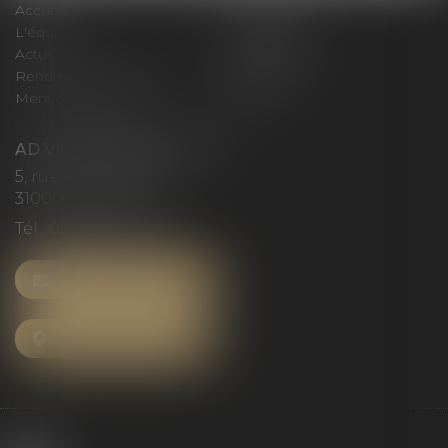
Accueil
Le cabinet
L'équipe
Compétences
Actus
Honoraires
Rendez-vous privilège
Plan du site
Mentions légales
Articles
AD VICTORIAS AVOCATS
5, rue du Prieuré
31000 TOULOUSE
Tél :
05 61 52 23 42
NOUS CONTACTER
NOUS LOCALISER