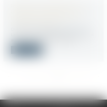
RETRAITE OU INVALIDITÉ DU
LOCATAIRE COMMERCIAL : QUEL
LOYER EN CAS DE CESSION-
DÉSPÉCIALISATION ?
Droit commercial
/
Baux commerciaux
La cession, avec déspécialisation, du droit
au bail commercial en cas de retr...
Lire la suite
<<
<
...
289
290
291
292
293
294
295
...
>
>>