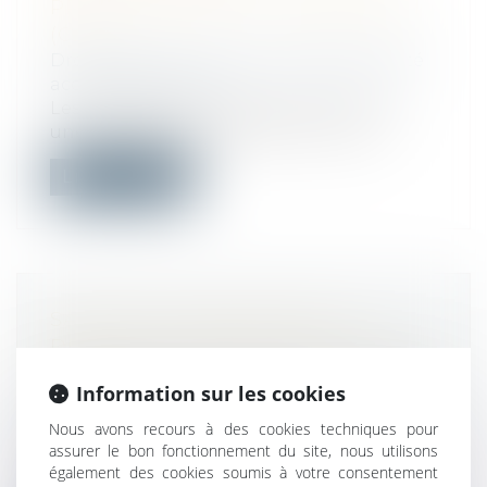
PROFESSIONNEL DE PRÉVENTION
(C2P)
Droit du travail - Salariés
/
Responsabilité
accident du travail
Les dispositifs en place permettent-ils
une considération effective et une ju...
Lire la suite
SANCTION D’UNE VENTE AU
DÉBALLAGE IRRÉGULIÈRE : UNE
AMENDE FORFAITAIRE DÉSORMAIS
Information sur les cookies
POSSIBLE
Droit commercial
/
Droit de la
Nous avons recours à des cookies techniques pour
assurer le bon fonctionnement du site, nous utilisons
concurrence
également des cookies soumis à votre consentement
L’organisateur d’une vente au déballage