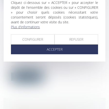
Cliquez ci-dessous sur « ACCEPTER » pour accepter le
dépôt de l'ensemble des cookies ou sur « CONFIGURER
» pour choisir quels cookies nécessitant votre
consentement seront déposés (cookies statistiques),
avant de continuer votre visite du site.
SALARIÉE ENCEINTE SUR UN
Plus d'informations
POSTE À RISQUES : LES
OBLIGATIONS LÉGALES DE
CONFIGURER
REFUSER
L'EMPLOYEUR
ACCEPTER
Droit du travail - Employeurs
/
Relation
collectives au travail
Le travail de nuit et le travail à un poste à
risques peuvent nuire à la sant...
Lire la suite
NAISSANCE OU ADOPTION D’UN