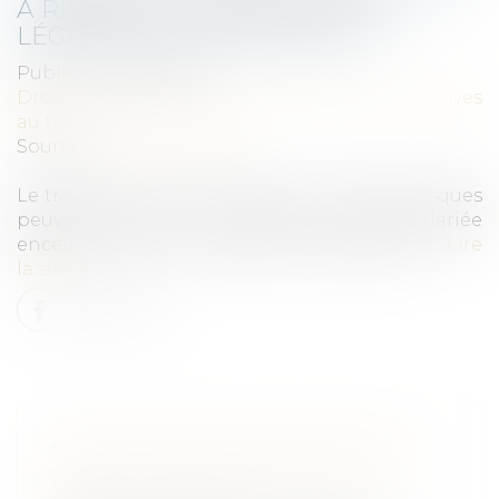
À RISQUES : LES OBLIGATIONS
LÉGALES DE L'EMPLOYEUR
Publié le :
07/09/2023
Droit du travail - Employeurs
/
Relation collectives
au travail
Source :
www.legisocial.fr
Le travail de nuit et le travail à un poste à risques
peuvent nuire à la santé de votre salariée
enceinte avant ou après son accouchement....
Lire
la suite
QUELLE PRISE EN COMPTE DE LA
SPÉCIFICITÉ DES TERRITOIRES