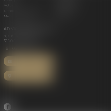
Actus
Honoraires
Rendez-vous privilège
Plan du site
Mentions légales
Articles
AD VICTORIAS AVOCATS
5, rue du Prieuré
31000 TOULOUSE
Tél :
05 61 52 23 42
NOUS CONTACTER
NOUS LOCALISER