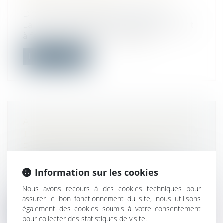
DANS LA LOI ZAN ?
Droit public
/
Droit de l'urbanisme
La loi n° 2023-630 du 20 juillet 2023 visant
à faciliter la mise en œuvre des...
Lire la suite
APPLICATION AUX COLLECTIVITÉS
TERRITORIALES DES RÈGLES DE LA
PRESCRIPTION ACQUISITIVE
Droit public
/
Droit administratif
Une commune qui occupe une parcelle
Information sur les cookies
privée pour y étendre un parking public
Nous avons recours à des cookies techniques pour
s...
assurer le bon fonctionnement du site, nous utilisons
également des cookies soumis à votre consentement
Lire la suite
pour collecter des statistiques de visite.