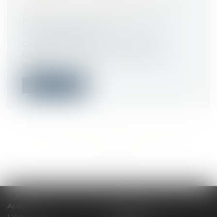
ENFANT : DU NOUVEAU !
Droit du travail - Salariés
/
Droit de la
protection sociale
La durée d’affiliation requise pour
bénéficier d’indemnités journalières
dans...
Lire la suite
<<
<
...
249
250
251
252
253
254
255
...
>
>>
Accueil
Le cabinet
L'équipe
Compétences