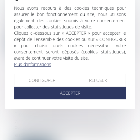
Droit du travail - Salariés
/
Relation
Nous avons recours à des cookies techniques pour
individuelles au travail
assurer le bon fonctionnement du site, nous utilisons
Lorsque les temps de déplacements
également des cookies soumis à votre consentement
accomplis par un salarié itinérant entre
pour collecter des statistiques de visite.
so...
Cliquez ci-dessous sur « ACCEPTER » pour accepter le
dépôt de l'ensemble des cookies ou sur « CONFIGURER
Lire la suite
» pour choisir quels cookies nécessitant votre
consentement seront déposés (cookies statistiques),
avant de continuer votre visite du site.
Plus d'informations
CONFIGURER
REFUSER
L'URSSAF NOTIFIE LES EFFECTIFS
PERMETTANT AUX EMPLOYEURS
ACCEPTER
CONCERNÉS DE DÉCLARER LA CSA
POUR L'ANNÉE 2022
Droit du travail - Employeurs
/
Droit de la
protection sociale
Pour la première fois, la contribution
supplémentaire à l’apprentissage (CSA)...