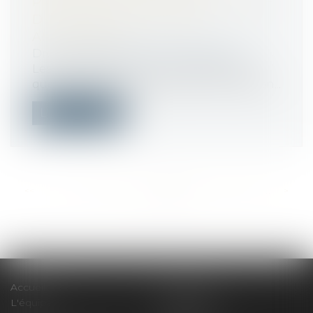
PROPRIÉTAIRE EST RESPONSABLE
DES DÉSORDRES MÊME
ANTÉRIEURS
Droit immobilier
/
Baux d'habitation
Les propriétaires d’un immeuble, bien
que fraîchement acquéreurs, sont respon...
Lire la suite
<<
<
...
387
388
389
390
391
392
393
...
>
>>
Accueil
Le cabinet
L'équipe
Compétences