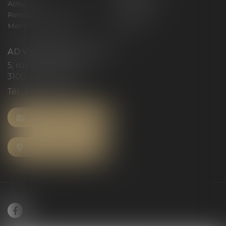
Actus
Honoraires
Rendez-vous privilège
Plan du site
Mentions légales
Articles
AD VICTORIAS AVOCATS
5, rue du Prieuré
31000 TOULOUSE
Tél :
05 61 52 23 42
NOUS CONTACTER
NOUS LOCALISER