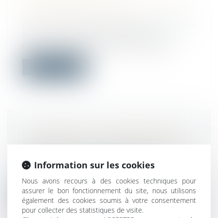
CONCURRENCE D’UN CONTRAT DE
FRANCHISE INVALIDÉE
Droit commercial
/
Droit de la distribution
Est illicite la clause interdisant à un
franchisé d’exercer dans un rayon de...
Lire la suite
LE MÉCÉNAT DE COMPÉTENCES
EST ÉLARGI AUX FONCTIONNAIRES
Droit public
/
Droit administratif
Information sur les cookies
La loi 3DS crée une nouvelle forme de
mise à disposition de fonctionnaires à...
Nous avons recours à des cookies techniques pour
assurer le bon fonctionnement du site, nous utilisons
Lire la suite
également des cookies soumis à votre consentement
pour collecter des statistiques de visite.