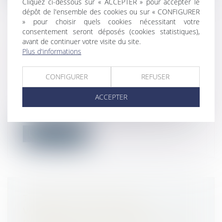
Cliquez ci-dessous sur « ACCEPTER » pour accepter le
dépôt de l'ensemble des cookies ou sur « CONFIGURER
» pour choisir quels cookies nécessitant votre
consentement seront déposés (cookies statistiques),
avant de continuer votre visite du site.
RUPTURE CONVENTIONNELLE : LE
Plus d'informations
RECOURS AU
TÉLÉSERVICE DÉSORMAIS
CONFIGURER
REFUSER
OBLIGATOIRE
Droit du travail - Employeurs
ACCEPTER
Les conditions de dépôt à l’administration
de la demande d’homologation de la...
Lire la suite
TROUBLE ANORMAL DE
VOISINAGE : LE NOUVEAU