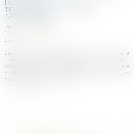
RECOURS AU
TÉLÉSERVICE DÉSORMAIS
OBLIGATOIRE
Publié le :
21/04/2022
Droit du travail - Employeurs
Source :
www.efl.fr
Les conditions de dépôt à l’administration de la
demande d’homologation de la rupture
conventionnelle individuelle ont été
modifiées. Depuis le 1er avril 2022, les employeurs
doivent utiliser le téléservice.
Lire la suite
LA CLAUSE DE NON-