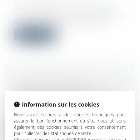
IMMOBILIER
Droit immobilier
/
Droit de la propriété
Lors d’un achat d’un bien immobilier, il y a
souvent un avant-contrat (compro...
Lire la suite
UNE DÉCLARATION EN LIGNE DES
ACCIDENTS DU TRAVAIL
Droit du travail - Employeurs
/
Responsabilité accident du travail
Information sur les cookies
Les employeurs doivent, dans les 48
heures du jour où ils en ont
Nous avons recours à des cookies techniques pour
connaissance...
assurer le bon fonctionnement du site, nous utilisons
également des cookies soumis à votre consentement
Lire la suite
pour collecter des statistiques de visite.
Cliquez ci-dessous sur « ACCEPTER » pour accepter le