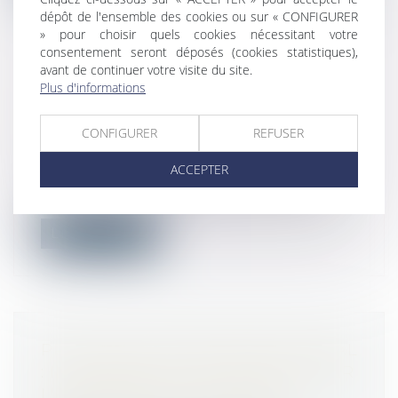
dépôt de l'ensemble des cookies ou sur « CONFIGURER
» pour choisir quels cookies nécessitant votre
consentement seront déposés (cookies statistiques),
avant de continuer votre visite du site.
Plus d'informations
REVIREMENT : DU NOUVEAU POUR
LE POINT DE DÉPART DE LA
CONFIGURER
REFUSER
PRESCRIPTION BIENNALE
Droit commercial
/
Baux commerciaux
ACCEPTER
De jurisprudence constante, l’action
tendant à la requalification d’un contra...
Lire la suite
PREUVE DU HARCÈLEMENT MORAL
: IL INCOMBE AU JUGE D'EXAMINER
L'ENSEMBLE DES ÉLÉMENTS