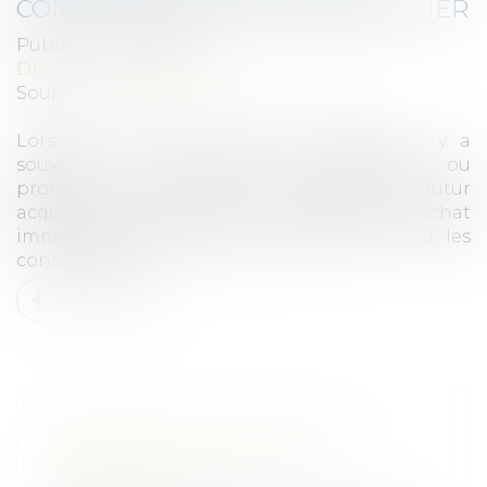
CONTRAT DE VENTE EN IMMOBILIER
Publié le :
13/06/2023
Droit immobilier
/
Droit de la propriété
Source :
www.legifiscal.fr
Lors d’un achat d’un bien immobilier, il y a
souvent un avant-contrat (compromis ou
promesse de vente), qui est signé. Un futur
acquéreur peut-il revenir sur sa décision d’achat
immobilier. Et dans ce cas, quelles en sont les
conséquences ?..
Lire la suite
RÉTRACTATION D’UN AVANT-
CONTRAT DE VENTE EN