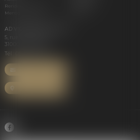
Rendez-vous privilège
Plan du site
Mentions légales
Articles
AD VICTORIAS AVOCATS
5, rue du Prieuré
31000 TOULOUSE
Tél :
05 61 52 23 42
NOUS CONTACTER
NOUS LOCALISER