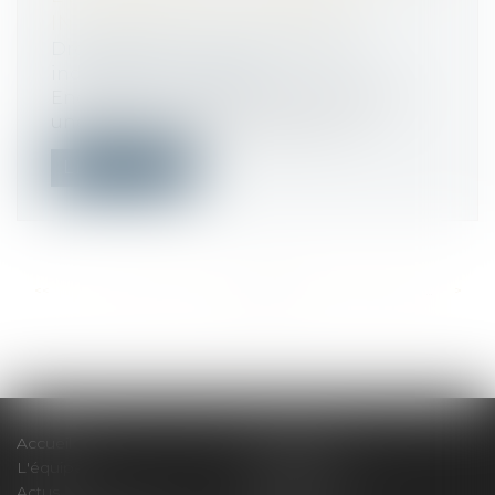
INVOQUÉS PAR LE SALARIÉ
Droit du travail - Salariés
/
Relation
individuelles au travail
Engagée en qualité d'avocate salariée,
une salariée avait fait l’objet d’un l...
Lire la suite
<<
<
...
274
275
276
277
278
279
280
...
>
>>
Accueil
Le cabinet
L'équipe
Compétences
Actus
Honoraires