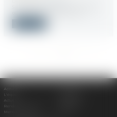
Droit du travail - Salariés
Sauf risque lié à l'état de santé du salarié
ou au poste qu'il occupe, le méd...
Lire la suite
<<
<
...
506
507
508
509
510
511
512
...
>
>>
Accueil
Le cabinet
L'équipe
Compétences
Actus
Honoraires
Rendez-vous privilège
Plan du site
Mentions légales
Articles