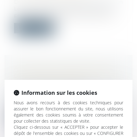
Droit immobilier
/
Droit de la construction
Le Gouvernement précise les mesures
prévues afin de rattraper le retard const...
Lire la suite
ACTION DES COPROPRIÉTAIRES
D’UN IMMEUBLE VENDU EN L’ÉTAT
FUTUR D’ACHÈVEMENT
Droit immobilier
/
Copropriété
Information sur les cookies
L’acquéreur d'un immeuble bénéficie du
Nous avons recours à des cookies techniques pour
concours de l’action en garantie décen...
assurer le bon fonctionnement du site, nous utilisons
également des cookies soumis à votre consentement
Lire la suite
pour collecter des statistiques de visite.
Cliquez ci-dessous sur « ACCEPTER » pour accepter le
dépôt de l'ensemble des cookies ou sur « CONFIGURER