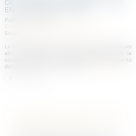
DE LOGEMENTS ÉTUDIANTS : MISE
EN PLACE DE MESURES
Publié le :
17/02/2021
Droit immobilier
/
Droit de la construction
Source :
www.actualitesdudroit.fr
Le Gouvernement précise les mesures prévues
afin de rattraper le retard constaté dans la
construction des 60 000 logements étudiants
dans le cadre du « Plan 60 000 »...
Lire la suite
RETARD DANS LA CONSTRUCTION
DE LOGEMENTS ÉTUDIANTS : MISE
EN PLACE DE MESURES