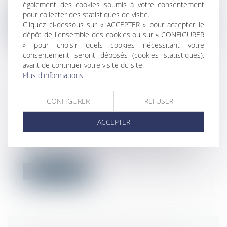
également des cookies soumis à votre consentement
d...
pour collecter des statistiques de visite.
Cliquez ci-dessous sur « ACCEPTER » pour accepter le
Lire la suite
dépôt de l'ensemble des cookies ou sur « CONFIGURER
» pour choisir quels cookies nécessitant votre
consentement seront déposés (cookies statistiques),
avant de continuer votre visite du site.
Plus d'informations
TÉLÉTRAVAIL : UN RETOUR EN
CONFIGURER
REFUSER
ARRIÈRE EST-IL POSSIBLE ?
Droit du travail - Employeurs
/
Relation
ACCEPTER
individuelles au travail
Depuis plusieurs mois, de plus en plus
d'entreprises annoncent revenir sur le...
Lire la suite