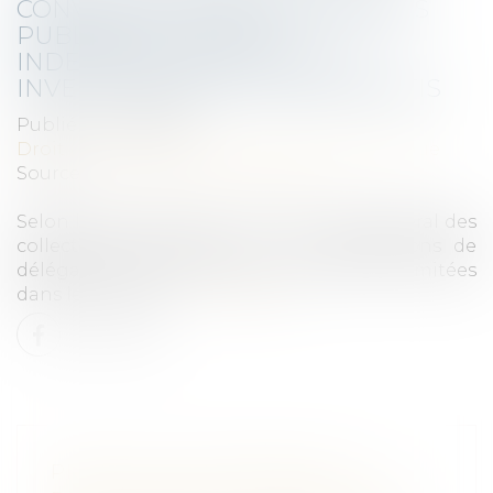
CONVENTIONS DE DÉLÉGATIONS
PUBLIQUES : DROIT À
INDEMNISATION POUR LES
INVESTISSEMENTS NON AMORTIS
Publié le :
21/11/2024
Droit public
/
Droit de la commande publique
Source :
www.lemag-juridique.com
Selon l’ancien article L. 1411-2 du code général des
collectivités territoriales, « Les conventions de
délégation de service public doivent être limitées
dans leur durée »...
Lire la suite
PRÉCISION CONCERNANT LE