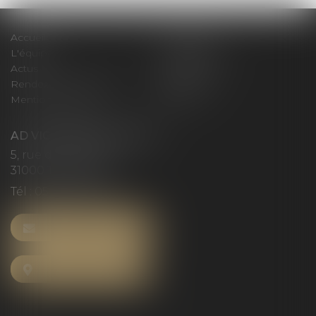
Accueil
Le cabinet
L'équipe
Compétences
Actus
Honoraires
Rendez-vous privilège
Plan du site
Mentions légales
Articles
AD VICTORIAS AVOCATS
5, rue du Prieuré
31000 TOULOUSE
Tél :
05 61 52 23 42
NOUS CONTACTER
NOUS LOCALISER