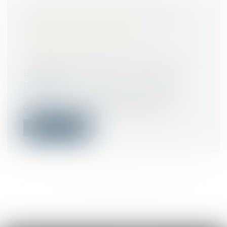
RÉSILIATION PRÉMATURÉE DE
CONVENTIONS DE DÉLÉGATIONS
PUBLIQUES : DROIT À
INDEMNISATION POUR LES
INVESTISSEMENTS NON AMORTIS
Droit public
/
Droit de la commande
publique
Selon l’ancien article L. 1411-2 du code
général des collectivités territoria...
Lire la suite
<<
<
...
122
123
124
125
126
127
128
...
>
>>