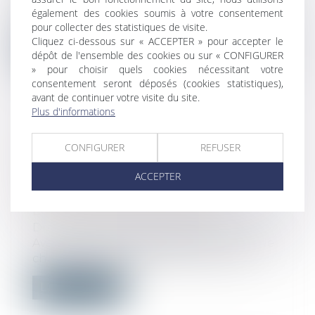
Pour la troisième année consécutive, la
également des cookies soumis à votre consentement
Cour des comptes et les cours régiona...
pour collecter des statistiques de visite.
Cliquez ci-dessous sur « ACCEPTER » pour accepter le
Lire la suite
dépôt de l'ensemble des cookies ou sur « CONFIGURER
» pour choisir quels cookies nécessitant votre
consentement seront déposés (cookies statistiques),
avant de continuer votre visite du site.
Plus d'informations
LE CHANGEMENT DE DESTINATION
CONFIGURER
REFUSER
D’UNE CONSTRUCTION EXISTANTE,
MÊME NON ACCOMPAGNÉ DE
ACCEPTER
TRAVAUX, NÉCESSITE UNE
DÉCLARATION PRÉALABLE
Droit public
/
Droit de l'urbanisme
Avant de réaliser des travaux ou en cas de
changement de destination d’un loc...
Lire la suite