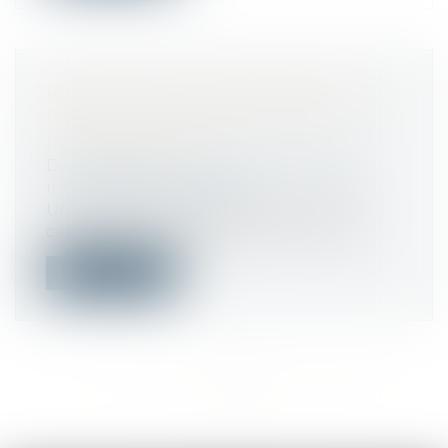
REPOS COMPENSATEUR NON PRIS
ET SORT DE L’INDEMNITÉ DE
LICENCIEMENT
Droit du travail - Employeurs
/
Relation
individuelles au travail
Un litige a été porté devant la Cour de
cassation le 4 septembre dernier, dan...
Lire la suite
<<
<
...
143
144
145
146
147
148
149
...
>
>>