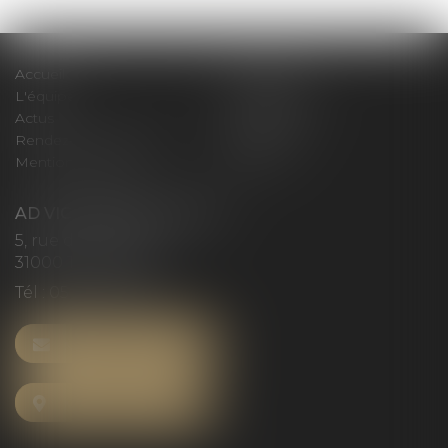
Accueil
Le cabinet
L'équipe
Compétences
Actus
Honoraires
Rendez-vous privilège
Plan du site
Mentions légales
Articles
AD VICTORIAS AVOCATS
5, rue du Prieuré
31000 TOULOUSE
Tél :
05 61 52 23 42
NOUS CONTACTER
NOUS LOCALISER