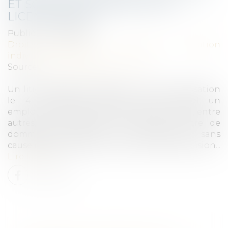
ET SORT DE L’INDEMNITÉ DE
LICENCIEMENT
Publié le :
19/09/2024
Droit du travail - Employeurs
/
Relation
individuelles au travail
Source :
www.lemag-juridique.com
Un litige a été porté devant la Cour de cassation
le 4 septembre dernier, dans lequel un
employeur qui avait été condamné à verser, entre
autres, à un salarié, une somme à titre de
dommages-intérêts pour licenciement sans
cause réelle et sérieuse, contestait cette décision...
Lire la suite