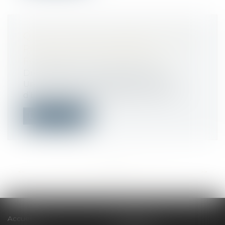
QUEL ACCÈS AU DOMAINE PUBLIC
POUR LES PROFESSIONS
FORAINES ET CIRCASSIENNES ?
Droit public
/
Droit administratif
Une circulaire conjointe du ministre
d’État, ministre de l’Intérieur, et du m...
Lire la suite
<<
<
...
65
66
67
68
69
70
71
...
>
>>
Accueil
Le cabinet