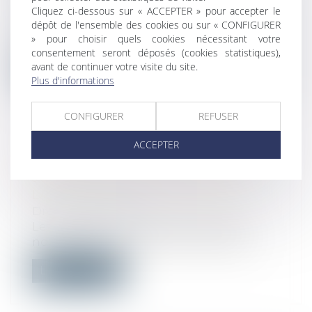
accident du travail
Cliquez ci-dessous sur « ACCEPTER » pour accepter le
dépôt de l'ensemble des cookies ou sur « CONFIGURER
La conduite d’engins et les travaux à
» pour choisir quels cookies nécessitant votre
proximité de réseaux exigent des autori...
consentement seront déposés (cookies statistiques),
avant de continuer votre visite du site.
Lire la suite
Plus d'informations
CONFIGURER
REFUSER
ACCEPTER
CLAUSES ATTRIBUTIVES DE
JURIDICTION : ATTENTION À LA
LANGUE DU RENVOI AUX CGV
Droit commercial
Les clauses attributives de juridiction
nourrissent un contentieux abondant....
Lire la suite