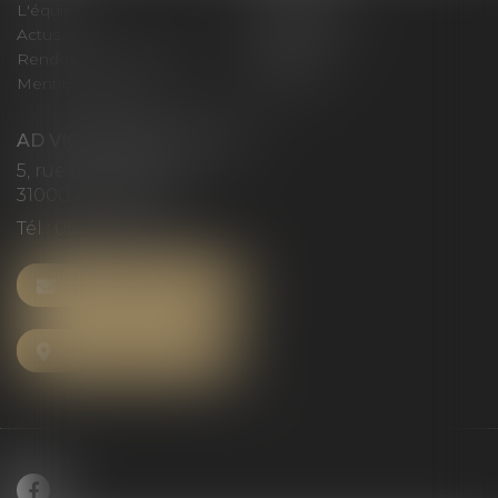
L'équipe
Compétences
Actus
Honoraires
Rendez-vous privilège
Plan du site
Mentions légales
Articles
AD VICTORIAS AVOCATS
5, rue du Prieuré
31000 TOULOUSE
Tél :
05 61 52 23 42
NOUS CONTACTER
NOUS LOCALISER