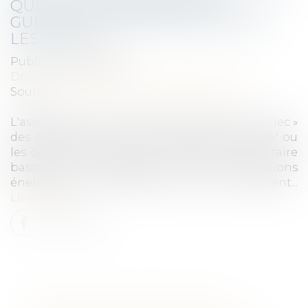
QUE CHOISIR DEMANDE UN
GUICHET UNIQUE POUR TOUTES
LES AIDES
Publié le :
23/05/2025
Droit immobilier
/
Droit de la construction
Source :
www.actu-environnement.com
L'association UFC-Que Choisir dénonce « l'échec »
des dispositifs actuels d'aides MaPrimeRénov' ou
les certificats d'économies d'énergie (CEE) à faire
basculer les ménages vers des rénovations
énergétiques performantes de leur logement...
Lire la suite