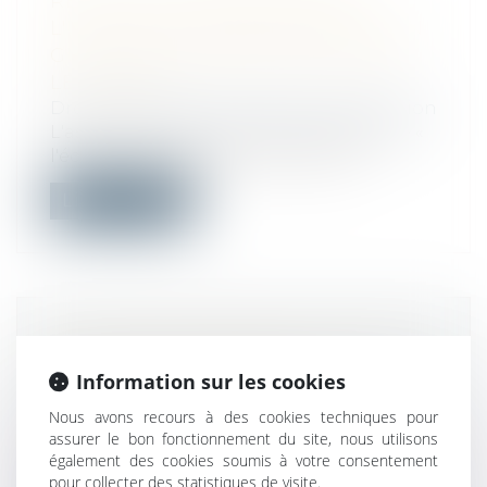
RÉNOVATION ÉNERGÉTIQUE :
L'UFC-QUE CHOISIR DEMANDE UN
GUICHET UNIQUE POUR TOUTES
LES AIDES
Droit immobilier
/
Droit de la construction
L'association UFC-Que Choisir dénonce «
l'échec » des dispositifs actuels d'a...
Lire la suite
CONDUITE D’ENGINS ET TRAVAUX
À PROXIMITÉ DE RÉSEAUX :
Information sur les cookies
COMMENT OBTENIR LES
Nous avons recours à des cookies techniques pour
AUTORISATIONS
assurer le bon fonctionnement du site, nous utilisons
CORRESPONDANTES ?
également des cookies soumis à votre consentement
Droit du travail - Salariés
/
Responsabilité
pour collecter des statistiques de visite.