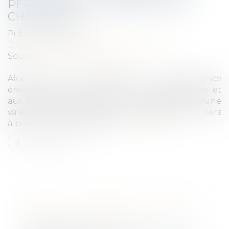
PERFORMANCE ÉNERGÉTIQUE
CHANGENT
Publié le :
12/01/2021
Droit immobilier
/
Droit de la propriété
Source :
leparticulier.lefigaro.fr
Alors que le Diagnostic de performance
énergétique (DPE), annexé aux transactions et
aux baux immobiliers, n’a actuellement qu’une
valeur indicative, il deviendra opposable aux tiers
à partir du 1er juillet 2021...
Lire la suite
COVID-19 : LE NOUVEL ARRÊT DE
TRAVAIL "IMMÉDIAT"