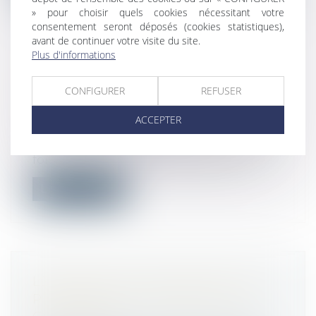
» pour choisir quels cookies nécessitant votre
consentement seront déposés (cookies statistiques),
avant de continuer votre visite du site.
Plus d'informations
PREUVE DU HARCÈLEMENT MORAL
CONFIGURER
REFUSER
: PRÉCISION SUR LA MÉTHODE
D’APPRÉCIATION DES JUGES
ACCEPTER
Droit du travail - Salariés
La chambre sociale précise une nouvelle
fois qu’il appartient au juge d’exami...
Lire la suite
LES RÈGLES DU DIAGNOSTIC DE
PERFORMANCE ÉNERGÉTIQUE