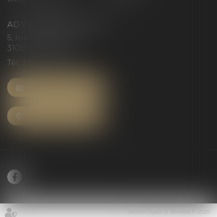
AD VICTORIAS AVOCATS
5, rue du Prieuré
31000 TOULOUSE
Tél :
05 61 52 23 42
NOUS CONTACTER
NOUS LOCALISER
Septeo Digital & Services © 2020