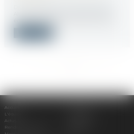
CHANGENT
Droit immobilier
/
Droit de la propriété
Alors que le Diagnostic de performance
énergétique (DPE), annexé aux transact...
Lire la suite
<<
<
...
515
516
517
518
519
520
521
...
>
>>
Accueil
Le cabinet
L'équipe
Compétences
Actus
Honoraires
Rendez-vous privilège
Plan du site
Mentions légales
Articles