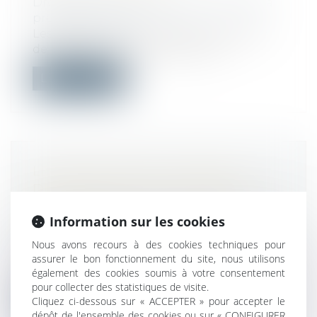
Droit du travail - Employeurs
/
Droit de la
protection sociale
Les salariés qui ne sont pas en situation
de télétravail et qui souffrent de...
Lire la suite
LE CONSEIL D'ÉTAT INTERDIT
DÉFINITIVEMENT AUX MAIRES DE
PRENDRE DES ARRÊTÉS ANTI-
Information sur les cookies
PESTICIDES
Droit public
/
Droit administratif
Nous avons recours à des cookies techniques pour
Le Conseil d'État a rendu, le 31 décembre
assurer le bon fonctionnement du site, nous utilisons
2020, une décision très attendue su...
également des cookies soumis à votre consentement
pour collecter des statistiques de visite.
Cliquez ci-dessous sur « ACCEPTER » pour accepter le
Lire la suite
dépôt de l'ensemble des cookies ou sur « CONFIGURER