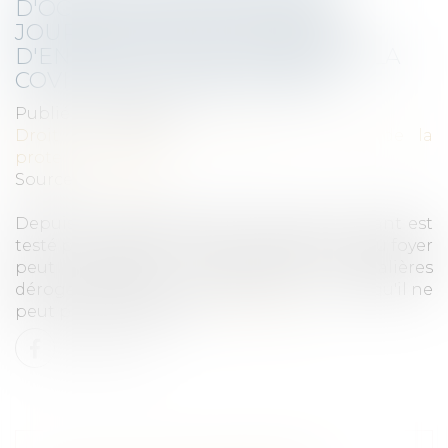
D'OCTROI DES INDEMNITÉS
JOURNALIÈRES AUX PARENTS
D'ENFANTS TESTÉS POSITIFS À LA
COVID SONT HARMONISÉES
Publié le :
30/09/2021
Droit du travail - Employeurs
/
Droit de la
protection sociale
Source :
www.efl.fr
Depuis le 3 septembre 2021, lorsqu'un enfant est
testé positif à la Covid-19, l'un des parents du foyer
peut bénéficier d'indemnités journalières
dérogatoires, qu'il soit vacciné ou non, lorsqu'il ne
peut pas télétravailler...
Lire la suite