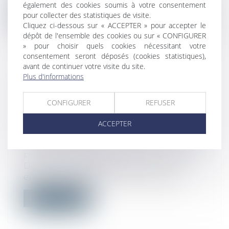
également des cookies soumis à votre consentement
Lire la suite
pour collecter des statistiques de visite.
Cliquez ci-dessous sur « ACCEPTER » pour accepter le
dépôt de l'ensemble des cookies ou sur « CONFIGURER
» pour choisir quels cookies nécessitant votre
consentement seront déposés (cookies statistiques),
avant de continuer votre visite du site.
Plus d'informations
LES RÈGLES DÉROGATOIRES
D'OCTROI DES INDEMNITÉS
CONFIGURER
REFUSER
JOURNALIÈRES AUX PARENTS
D'ENFANTS TESTÉS POSITIFS À LA
ACCEPTER
COVID SONT HARMONISÉES
Droit du travail - Employeurs
/
Droit de la
protection sociale
Depuis le 3 septembre 2021, lorsqu'un
enfant est testé positif à la Covid-19,...
Lire la suite