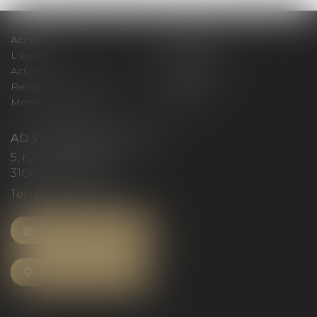
Accueil
Le cabinet
L'équipe
Compétences
Actus
Honoraires
Rendez-vous privilège
Plan du site
Mentions légales
Articles
AD VICTORIAS AVOCATS
5, rue du Prieuré
31000 TOULOUSE
Tél :
05 61 52 23 42
NOUS CONTACTER
NOUS LOCALISER