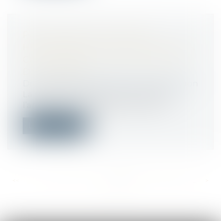
PAS DE RESTITUTION DES
HONORAIRES DE L’ARCHITECTE EN
CAS DE RÉSILIATION JUDICIAIRE
DU CONTRAT
Droit immobilier
/
Droit de la construction
La résiliation judiciaire du contrat de
l’architecte n’implique pas la restit...
Lire la suite
<<
<
...
443
444
445
446
447
448
449
...
>
>>