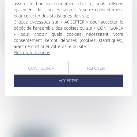
PRÉVUES
assurer le bon fonctionnement du site, nous utilisons
également des cookies soumis à votre consentement
Droit commercial
/
Baux commerciaux
pour collecter des statistiques de visite.
Dans le cadre d’un bail commercial, la
Cliquez ci-dessous sur « ACCEPTER » pour accepter le
clause de destination fixe l’usage aut...
dépôt de l'ensemble des cookies ou sur « CONFIGURER
» pour choisir quels cookies nécessitant votre
Lire la suite
consentement seront déposés (cookies statistiques),
avant de continuer votre visite du site.
Plus d'informations
CONFIGURER
REFUSER
LE RÈGLEMENT EUROPÉEN SUR
ACCEPTER
LES SERVICES NUMÉRIQUES (DSA)
VISE UNE RESPONSABILISATION
DES PLATEFORMES
Droit de la consommation
/
Pratiques
commerciales
Haine, manipulation, désinformation,
contrefaçons... Ces dérives touchent de...