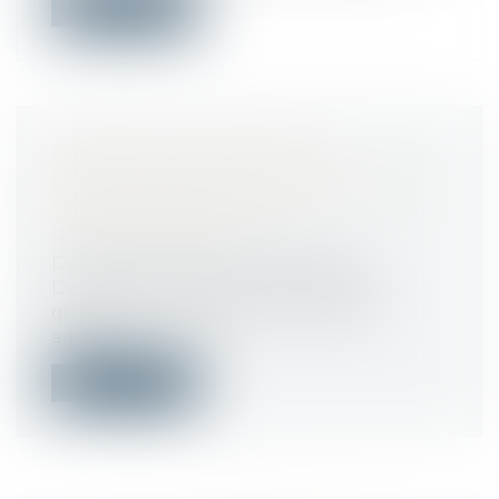
Lire la suite
PERMIS DE CONSTRUIRE :
L’ADMINISTRATION N’EST JAMAIS
TENUE D’IMPOSER DES
PRESCRIPTIONS
Droit public
/
Droit de l'urbanisme
Dans un avis rendu à la suite d’une
question transmise par un Tribunal
admini...
Lire la suite