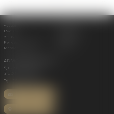
<<
<
...
74
75
76
77
78
79
80
...
>
>>
Accueil
Le cabinet
L'équipe
Compétences
Actus
Honoraires
Rendez-vous privilège
Plan du site
Mentions légales
Articles
AD VICTORIAS AVOCATS
5, rue du Prieuré
31000 TOULOUSE
Tél :
05 61 52 23 42
NOUS CONTACTER
NOUS LOCALISER