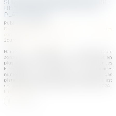
SERVICES NUMÉRIQUES (DSA) VISE
UNE RESPONSABILISATION DES
PLATEFORMES
Publié le :
28/04/2025
Droit de la consommation
/
Pratiques
commerciales
Source :
www.vie-publique.fr
Haine, manipulation, désinformation,
contrefaçons... Ces dérives touchent de plus en
plus de contenus en ligne. Pour protéger les
Européens, le règlement sur les services
numériques (DSA) encadre les activités des
plateformes, en particulier celles des GAFAM. Il est
entièrement applicable depuis le 17 février 2024...
Lire la suite