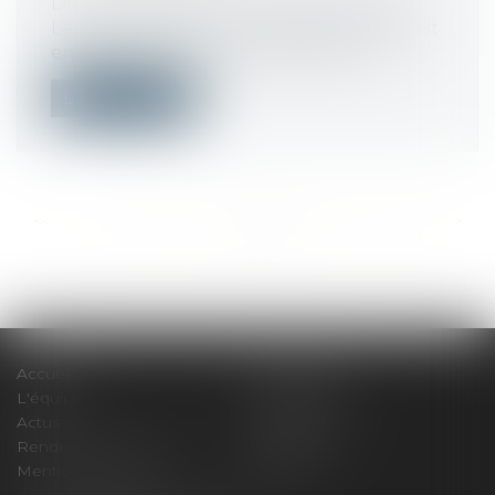
Droit immobilier
/
Droit de la propriété
La responsabilité du diagnostiqueur n’est
engagée que lorsque le diagnostic n...
Lire la suite
<<
<
...
419
420
421
422
423
424
425
...
>
>>
Accueil
Le cabinet
L'équipe
Compétences
Actus
Honoraires
Rendez-vous privilège
Plan du site
Mentions légales
Articles