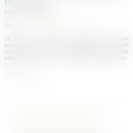
MUNICIPAUX
Publié le :
23/12/2021
Droit public
/
Droit électoral
Source :
www.maisondescommunes85.fr
Le refus de conseillers municipaux de prendre
part au vote lors d'une séance du conseil
municipal doit-il être enregistré comme une
abstention dans le registre des délibérations...
Lire la suite
L'ARCHITECTE DOIT PRÉSENTER
AU MAÎTRE D'OUVRAGE DES
FACTURES DÉDUISANT LA