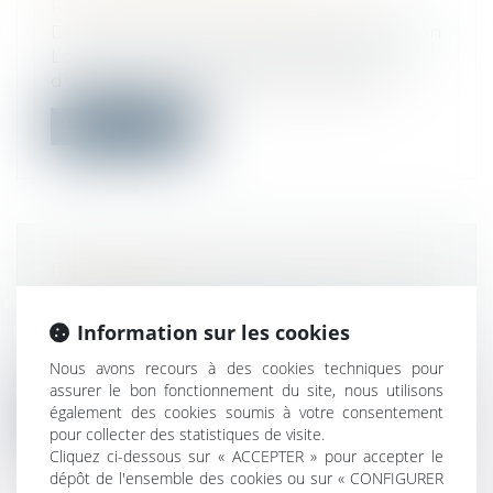
RETENUE DE GARANTIE DE 5 %
Droit immobilier
/
Droit de la construction
Lorsqu’un marché prévoit l’application
d’une retenue de garantie de 5 %, l’ar...
Lire la suite
REFUS DE VOTE DES CONSEILLERS
MUNICIPAUX
Droit public
/
Droit électoral
Information sur les cookies
Le refus de conseillers municipaux de
Nous avons recours à des cookies techniques pour
prendre part au vote lors d'une séance...
assurer le bon fonctionnement du site, nous utilisons
également des cookies soumis à votre consentement
Lire la suite
pour collecter des statistiques de visite.
Cliquez ci-dessous sur « ACCEPTER » pour accepter le
dépôt de l'ensemble des cookies ou sur « CONFIGURER