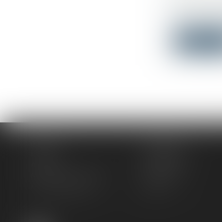
Droit immo
En vertu de 
Lire la su
Accueil
Le cabinet
L'équipe
Compétences
Actus
Honoraires
Rendez-vous privilège
Plan du site
Mentions légales
Articles