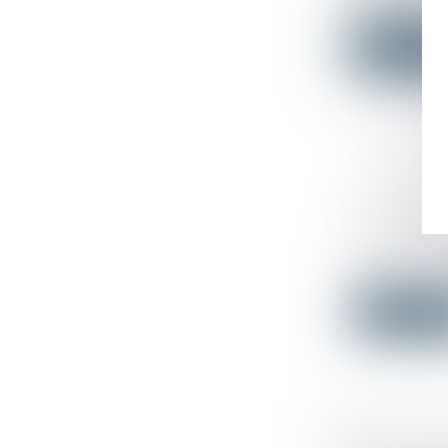
minimale...
Lire la su
REFUS D
ET DISCR
Droit du tra
Dans un lit
une...
Lire la su
RISQUE S