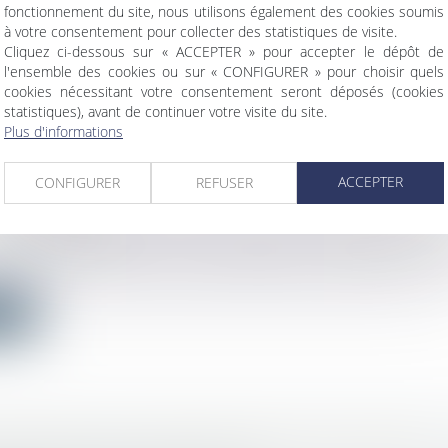
fonctionnement du site, nous utilisons également des cookies soumis
à votre consentement pour collecter des statistiques de visite.
ite
Cliquez ci-dessous sur « ACCEPTER » pour accepter le dépôt de
l'ensemble des cookies ou sur « CONFIGURER » pour choisir quels
cookies nécessitant votre consentement seront déposés (cookies
statistiques), avant de continuer votre visite du site.
Plus d'informations
E COMMUNIQUER SON ÂGE LORS D’UN REC
ACCEPTER
CONFIGURER
REFUSER
IMINATION
vail - Salariés
ige porté devant la Cour de cassation le 6 septembre 
ite
ANITAIRE ET IMPROPRIÉTÉ DE L’OUVRAGE