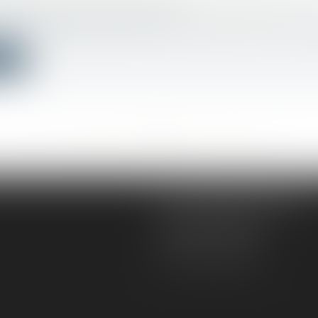
bilier
/
Droit de la construction
l’article 1792 du Code civil, tout constructeur d’un ouvr
ite
<<
<
...
243
244
245
246
247
248
249
...
>
>>
AD VICTORIAS AVOCATS
5, rue du Prieuré
31000 TOULOUSE
Tél :
05 61 52 23 42