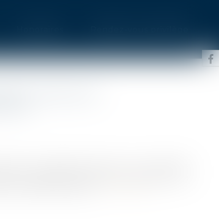
Honoraires
Rendez-vous privilège
ÂGE LORS D’UN
TION
ation le 6 septembre dernier, une candidate
vitae anonymisé, et avait été convoquée à une
rt à une date ultérieure...
Lire la suite