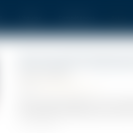
t
L'équipe
Compétences
Actus
REFUS DE COMMUNIQUER SON 
RECRUTEMENT ET DISCRIMINA
Publié le :
02/10/2023
Droit du travail - Salariés
Source :
www.lemag-juridique.com
Dans un litige porté devant la Cour de cass
avait adressé sa candidature par curriculum 
journée de test, dont elle avait sollicité le repo