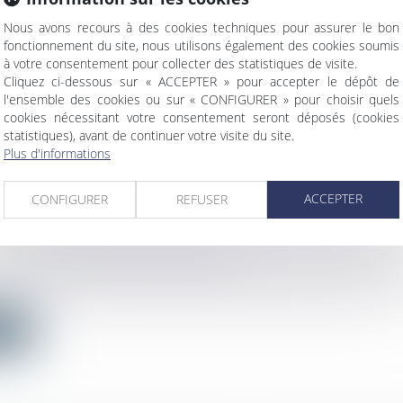
 ENTRER EN VIGUEUR LE 1ER JUILLET
Nous avons recours à des cookies techniques pour assurer le bon
avail - Employeurs
/
Droit de la protection sociale
fonctionnement du site, nous utilisons également des cookies soumis
usieurs syndicats qui contestaient cette réforme, le juge
à votre consentement pour collecter des statistiques de visite.
Cliquez ci-dessous sur « ACCEPTER » pour accepter le dépôt de
ite
l'ensemble des cookies ou sur « CONFIGURER » pour choisir quels
cookies nécessitant votre consentement seront déposés (cookies
statistiques), avant de continuer votre visite du site.
Plus d'informations
ACCEPTER
CONFIGURER
REFUSER
ER : CONSTRUIRE SANS PERMIS... UN VICE C
ENTE !
bilier
/
Droit de la construction
ction édifiée à l'origine sans permis est atteinte d'un
ite