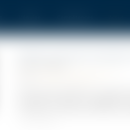
t
L'équipe
Compétences
Actus
RAPPEL SUR POINT DE DÉPAR
Publié le :
21/09/2023
Droit commercial
/
Droit de la concurrence
Source :
www.lemag-juridique.com
Dans le cadre d’une affaire, il n’y a pas q
conclusions qui importent, mais également le
conclusions encourent l’irrecevabilité, 
contiennent et sur lesquels se fondaient les p