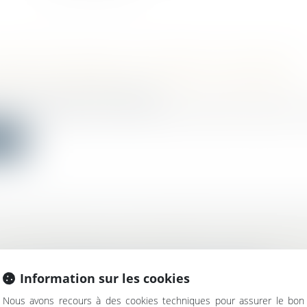
CÈS DES FORCES DE L'ORDRE AUX PARTIES
S DES IMMEUBLES À USAGE D’HABITATION
bilier
/
Droit de la propriété
ar une question prioritaire de constitutionnalité sur l’a
ite
VALIDITÉ POUR LE LICENCIEMENT FONDÉ SU
ATION PAR UN DISPOSITIF DE « CLIENT MYST
vail - Salariés
/
Relation individuelles au travail
Information sur les cookies
ision du 6 septembre dernier, la Cour de cassation a 
Nous avons recours à des cookies techniques pour assurer le bon