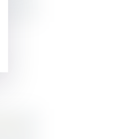
d
LABLE :
OURIR LE