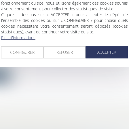
fonctionnement du site, nous utilisons également des cookies soumis
ite
à votre consentement pour collecter des statistiques de visite.
Cliquez ci-dessous sur « ACCEPTER » pour accepter le dépôt de
l'ensemble des cookies ou sur « CONFIGURER » pour choisir quels
cookies nécessitant votre consentement seront déposés (cookies
statistiques), avant de continuer votre visite du site.
Plus d'informations
SUR POINT DE DÉPART POUR CONCLURE
ercial
/
Droit de la concurrence
ACCEPTER
CONFIGURER
REFUSER
re d’une affaire, il n’y a pas que les arguments au fon
.
ite
TRE LA CONVOCATION ET L’ENTRETIEN PRÉA
DE PRÉSENTATION EST LA SEULE QUI FAIT C
S CINQ JOURS OUVRABLES !