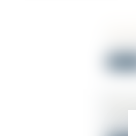
QPC : AC
COMMUNE
Droit immo
Interrogé p
Lire la su
QUELLE 
INVESTIG
Droit du tra
Par une déc
vi...