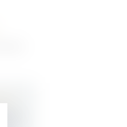
ccès de l...
R UNE
ÈRE » ?
rappelé au