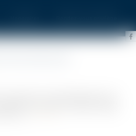
Honoraires
Rendez-vous privilège
T POUR CONCLURE
ue les arguments au fond développés dans les
 respect de la procédure, faute de quoi, les
emportant avec elles les moyens qu’elles
rétentions...
Lire la suite