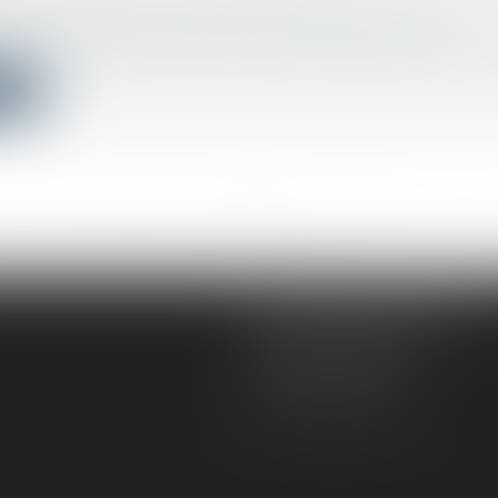
avail - Employeurs
/
Relation individuelles au travail
e licenciement, l’article L 1232-2 du Code du travail imp
ite
<<
<
...
245
246
247
248
249
250
251
...
>
>>
AD VICTORIAS AVOCATS
5, rue du Prieuré
31000 TOULOUSE
Tél :
05 61 52 23 42