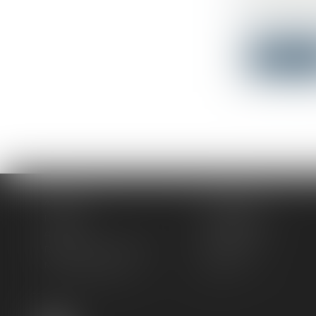
Droit du tr
En matière d
Lire la su
Accueil
Le cabinet
L'équipe
Compétences
Actus
Honoraires
Rendez-vous privilège
Plan du site
Mentions légales
Articles