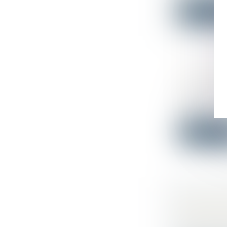
Lire la su
RAPPEL 
Droit comm
Dans le cad
développé..
Lire la su
DÉLAI EN
LA DATE 
DÉLAI DE