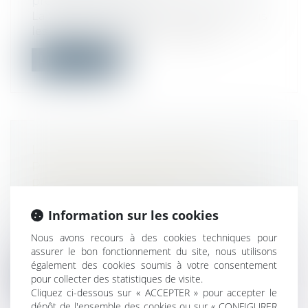
protection sociale
La Sécurité sociale est un droit pour tous
les Français. Certains prétendent...
Lire la suite
LA CHARGE DE LA DOUBLE
PREUVE DU MANQUEMENT AU
PACTE DE PRÉFÉRENCE PÈSE SUR
SON BÉNÉFICIAIRE
Information sur les cookies
Droit immobilier
/
Droit de la propriété
Le bénéficiaire d’un pacte de préférence
Nous avons recours à des cookies techniques pour
ne peut obtenir l’annulation de la v...
assurer le bon fonctionnement du site, nous utilisons
également des cookies soumis à votre consentement
Lire la suite
pour collecter des statistiques de visite.
Cliquez ci-dessous sur « ACCEPTER » pour accepter le
dépôt de l'ensemble des cookies ou sur « CONFIGURER