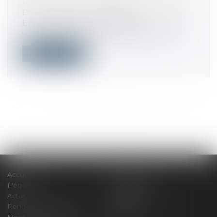
LA FAUTE EST JUSTIFIÉE ?
Droit du travail - Employeurs
En présence d’une faute de votre salarié,
vous pouvez prendre la décision de...
Lire la suite
<<
<
...
491
492
493
494
495
496
497
...
>
>>
Accueil
Le cabinet
L'équipe
Compétences
Actus
Honoraires
Rendez-vous privilège
Plan du site