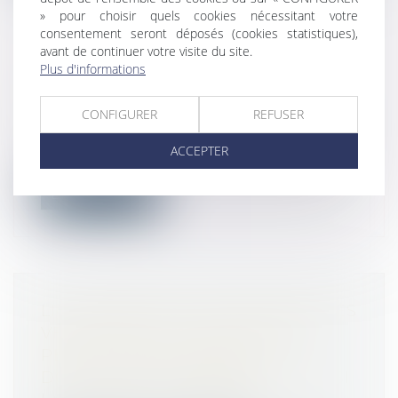
» pour choisir quels cookies nécessitant votre
consentement seront déposés (cookies statistiques),
avant de continuer votre visite du site.
Plus d'informations
BÂTIMENT : DES PERSPECTIVES
2021 EN DEMI-TEINTE
CONFIGURER
REFUSER
Droit immobilier
/
Droit de la construction
Le bâtiment ne pouvait échapper à la
ACCEPTER
crise qui frappe l’économie mondiale et...
Lire la suite
LICENCIEMENT ET CIRCONSTANCES
VEXATOIRES : VOTRE SALARIÉ
PEUT-IL DEMANDER DES
DOMMAGES ET INTÉRÊTS MÊME SI