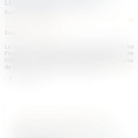
LÉGISLATION ET RISQUES
Publié le :
08/04/2021
Droit du travail - Employeurs
/
Droit de la
protection sociale
Source :
www.capital.fr
La Sécurité sociale est un droit pour tous les
Français. Certains prétendent s’affranchir de
l’obligation de cotisation à cet organisme et ainsi
de pouvoir quitter la Sécurité sociale...
Lire la suite
QUITTER LA SÉCURITÉ SOCIALE :
LÉGISLATION ET RISQUES
Droit du travail - Employeurs
/
Droit de la