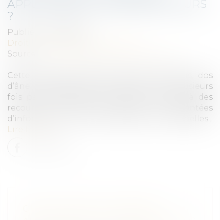
APPLICABLES AUX RALENTISSEURS
?
Publié le :
08/12/2021
Droit public
/
Droit administratif
Source :
www.lagazettedescommunes.com
Cette année, les divers coussins berlinois, dos
d’âne et gendarmes couchés ont fait plusieurs
fois parler d’eux dans la presse. La faute à des
recours en justice, des actions de remontées
d’informations et des réponses ministérielles...
Lire la suite
QUELLES SONT LES RÈGLES