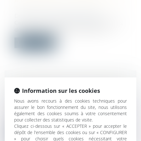
APPLICABLES AUX RALENTISSEURS
?
Droit public
/
Droit administratif
Cette année, les divers coussins berlinois,
dos d’âne et gendarmes couchés on...
Lire la suite
MAISON NEUVE: IL FAUT CHIFFRER
Information sur les cookies
LES TRAVAUX QUE SE RÉSERVE
L’ACHETEUR
Nous avons recours à des cookies techniques pour
assurer le bon fonctionnement du site, nous utilisons
Droit immobilier
/
Droit de la construction
également des cookies soumis à votre consentement
Le constructeur de maison individuelle
pour collecter des statistiques de visite.
doit décrire et chiffrer précisément l...
Cliquez ci-dessous sur « ACCEPTER » pour accepter le
dépôt de l'ensemble des cookies ou sur « CONFIGURER
Lire la suite
» pour choisir quels cookies nécessitant votre