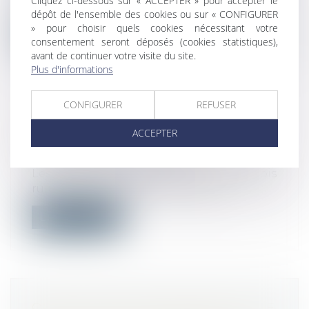
Cliquez ci-dessous sur « ACCEPTER » pour accepter le
versée aux demandeurs d'emploi de long...
dépôt de l'ensemble des cookies ou sur « CONFIGURER
» pour choisir quels cookies nécessitant votre
Lire la suite
consentement seront déposés (cookies statistiques),
avant de continuer votre visite du site.
Plus d'informations
CONFIGURER
REFUSER
ACHAT D'OBJET DÉFECTUEUX: UN
ACCEPTER
RECOURS EST-IL POSSIBLE?
Droit de la consommation
Les défauts de fabrication peuvent parfois
ruiner la surprise d'un bon achat,...
Lire la suite
QUELLES SONT LES MODALITÉS DE