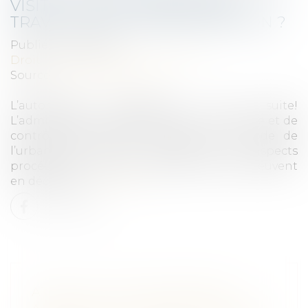
VISITE ET DE CONTRÔLE DES
TRAVAUX PAR L’ADMINISTRATION ?
Publié le :
18/11/2021
Droit public
/
Droit de l'urbanisme
Source :
edito.seloger.com
L’autorisation d’urbanisme a une suite!
L’administration dispose d’un droit de visite et de
contrôle des travaux encadré par le code de
l’urbanisme, tant au niveau de ses aspects
procéduraux que des conséquences qui peuvent
en découler.
Lire la suite
AT/MP. EN CAS D'AGRESSION