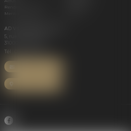
Actus
Honoraires
Rendez-vous privilège
Plan du site
Mentions légales
Articles
AD VICTORIAS AVOCATS
5, rue du Prieuré
31000 TOULOUSE
Tél :
05 61 52 23 42
NOUS CONTACTER
NOUS LOCALISER