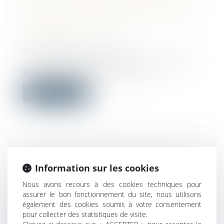
APRÈS UNE LETTRE DE MENACES
TRANSMISE À L'EMPLOYEUR RESTÉ
INACTIF, IL Y A FAUTE
INEXCUSABLE
Droit du travail - Salariés
Selon l’article L. 4131-4 du code du travail,
le bénéfice de la faute inexcus...
Lire la suite
CHÔMAGE -PRIME DE 1 000 €
Information sur les cookies
POUR CERTAINS DEMANDEURS
D'EMPLOIS DE LONGUE DURÉE
Nous avons recours à des cookies techniques pour
assurer le bon fonctionnement du site, nous utilisons
Droit du travail - Employeurs
/
Droit de la
également des cookies soumis à votre consentement
protection sociale
pour collecter des statistiques de visite.
Une aide exceptionnelle de 1 000 € est