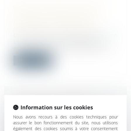
QUELLES MESURES CONTRE LA
CONSTRUCTION DE PISCINES
PRIVÉES AUX ABORDS DES
MONUMENTS HISTORIQUES ?
Droit immobilier
/
Droit de la construction
La protection au titre des abords de
monuments historiques est définie à l’ar...
Lire la suite
TRAVAUX EN COPROPRIÉTÉ
IRRÉGULIERS ET ABSENCE
Information sur les cookies
D'ÉQUIVOQUE
Nous avons recours à des cookies techniques pour
Droit immobilier
/
Copropriété
assurer le bon fonctionnement du site, nous utilisons
Le député Philippe Dallier attire
également des cookies soumis à votre consentement