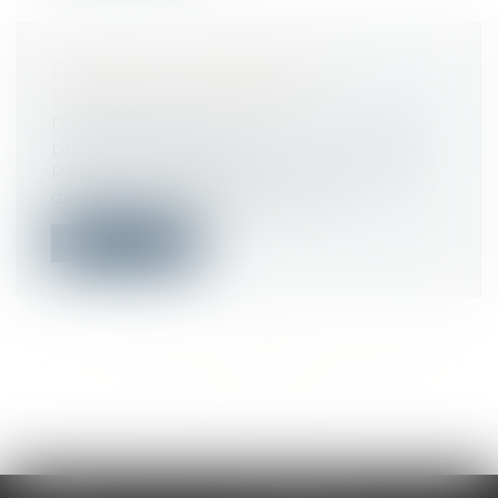
COMMENT DEMANDER SA
RETRAITE ANTICIPÉE?
Droit du travail - Employeurs
/
Droit de la
protection sociale
Pour partir à la retraite avant l’âge légal
de 62 ans, il faut répondre à cer...
Lire la suite
<<
<
...
417
418
419
420
421
422
423
...
>
>>