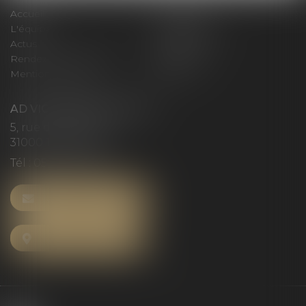
Accueil
Le cabinet
L'équipe
Compétences
Actus
Honoraires
Rendez-vous privilège
Plan du site
Mentions légales
Articles
AD VICTORIAS AVOCATS
5, rue du Prieuré
31000 TOULOUSE
Tél :
05 61 52 23 42
NOUS CONTACTER
NOUS LOCALISER