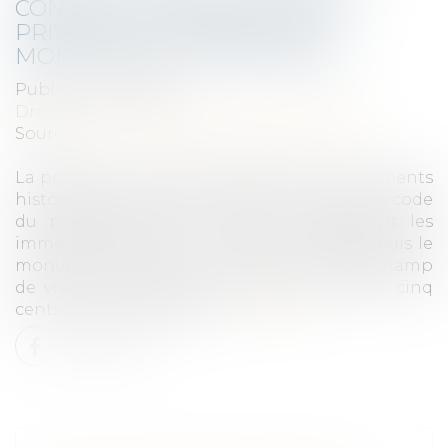
CONSTRUCTION DE PISCINES
PRIVÉES AUX ABORDS DES
MONUMENTS HISTORIQUES ?
Publié le :
30/12/2021
Droit immobilier
/
Droit de la construction
Source :
www.lagazettedescommunes.com
La protection au titre des abords de monuments
historiques est définie à l’article L. 621-30 du code
du patrimoine. Elle concerne notamment les
immeubles, bâtis ou non bâtis, visibles depuis le
monument historique ou dans le même champ
de vision que celui-ci et situés à moins de cinq
cents mètres de l’édifice.
Lire la suite