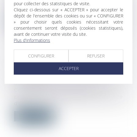
l’attention de M. le garde des sceaux,
pour collecter des statistiques de visite.
mini...
Cliquez ci-dessous sur « ACCEPTER » pour accepter le
dépôt de l'ensemble des cookies ou sur « CONFIGURER
Lire la suite
» pour choisir quels cookies nécessitant votre
consentement seront déposés (cookies statistiques),
avant de continuer votre visite du site.
Plus d'informations
CONFIGURER
REFUSER
DROIT DE PRÉEMPTION: COMMENT
ACCEPTER
ÇA MARCHE?
Droit immobilier
/
Cession et gestion
d'immeuble
Comment fonctionne le droit de
préemption d’un locataire en cas de vente
d’un...
Lire la suite