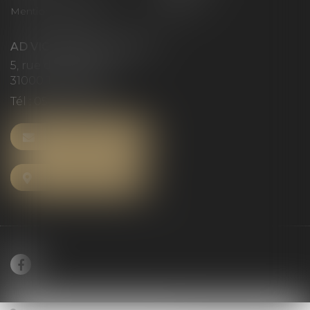
Mentions légales
Articles
AD VICTORIAS AVOCATS
5, rue du Prieuré
31000 TOULOUSE
Tél :
05 61 52 23 42
NOUS CONTACTER
NOUS LOCALISER