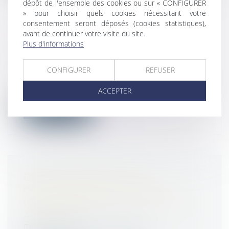
dépôt de l'ensemble des cookies ou sur « CONFIGURER
» pour choisir quels cookies nécessitant votre
consentement seront déposés (cookies statistiques),
avant de continuer votre visite du site.
SERVITUDE DE COUR COMMUNE
Plus d'informations
ET RESPECT DU PLU
Droit public
/
Droit de l'urbanisme
CONFIGURER
REFUSER
La servitude de cour commune (C. urb., art.
L. 471-1 et s. et art. R. 471-1 e...
ACCEPTER
Lire la suite
DROIT EUROPÉEN DE LA
CONCURRENCE ET COVID-19 :
L’ASSOUPLISSEMENT DES RÈGLES
ANTITRUST
Droit commercial
/
Droit de la