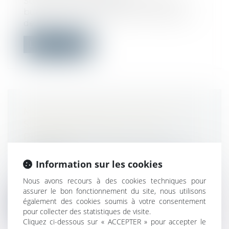
Steelcase, spécialiste du mobilier de
bureau et de l’aménagement d’espaces
de...
Lire la suite
MARCHÉS PUBLICS ET VISITE DE
SITE : LES PRÉCAUTIONS À
PRENDRE
Droit public
/
Droit de la commande
publique
Information sur les cookies
La visite de site est une pratique de plus
Nous avons recours à des cookies techniques pour
en plus fréquente des acheteurs pu...
assurer le bon fonctionnement du site, nous utilisons
également des cookies soumis à votre consentement
Lire la suite
pour collecter des statistiques de visite.
Cliquez ci-dessous sur « ACCEPTER » pour accepter le