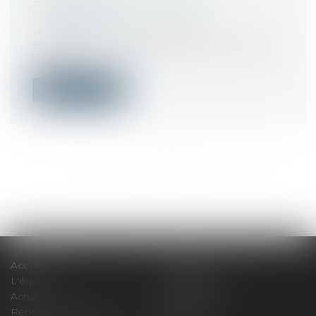
concurrence
Le 3 avril 2020, la Commission
européenne a modifié sa communication
visant l...
Lire la suite
<<
<
...
578
579
580
581
582
583
584
...
>
>>
Accueil
Le cabinet
L'équipe
Compétences
Actus
Honoraires
Rendez-vous privilège
Plan du site