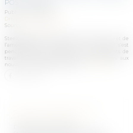
POST-COVID ?
Publié le :
03/06/2020
Droit du travail - Salariés
Source :
www.forbes.fr
Steelcase, spécialiste du mobilier de bureau et de
l’aménagement d’espaces de travail, s’est
penchée sur le futur de nos environnements de
travail. Ces derniers devront être adaptés aux
nouveaux impératifs sanitaires...
Lire la suite
QUEL ENVIRONNEMENT DE
TRAVAIL POST-COVID ?
Droit du travail - Salariés