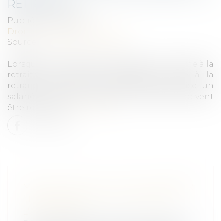
RETRAITE ?
Publié le :
07/12/2021
Droit du travail - Employeurs
Source :
www.editions-tissot.fr
Lorsque votre salarié ne part pas de lui-même à la
retraite, vous pouvez envisager sa mise à la
retraite. Mais, pour pouvoir mettre d’office un
salarié à la retraite, certaines conditions doivent
être remplies.
Lire la suite
MAISON NEUVE: IL FAUT CHIFFRER
LES TRAVAUX QUE SE RÉSERVE
L’ACHETEUR