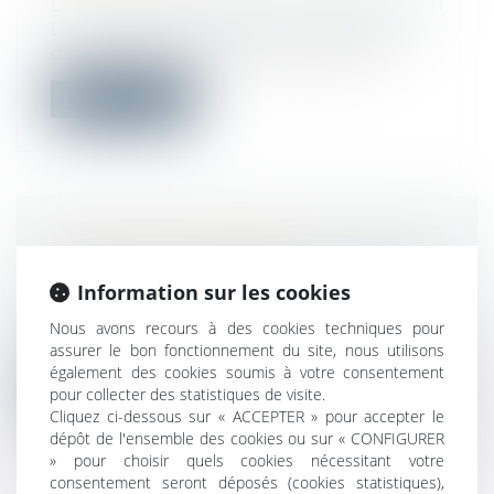
Droit immobilier
/
Droit de la construction
Le constructeur de maison individuelle
doit décrire et chiffrer précisément l...
Lire la suite
ACHAT D'UN TERRAIN NU: CE QUE
VOUS DEVEZ VÉRIFIER
Information sur les cookies
Droit immobilier
/
Droit de la propriété
Un projet immobilier peut s'entendre de
Nous avons recours à des cookies techniques pour
différentes manières. L'une d'elles c...
assurer le bon fonctionnement du site, nous utilisons
également des cookies soumis à votre consentement
Lire la suite
pour collecter des statistiques de visite.
Cliquez ci-dessous sur « ACCEPTER » pour accepter le
dépôt de l'ensemble des cookies ou sur « CONFIGURER
» pour choisir quels cookies nécessitant votre
consentement seront déposés (cookies statistiques),