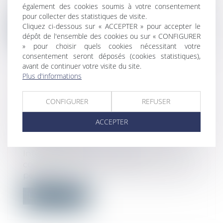
également des cookies soumis à votre consentement
licenciement caractérisent une c...
pour collecter des statistiques de visite.
Cliquez ci-dessous sur « ACCEPTER » pour accepter le
Lire la suite
dépôt de l'ensemble des cookies ou sur « CONFIGURER
» pour choisir quels cookies nécessitant votre
consentement seront déposés (cookies statistiques),
avant de continuer votre visite du site.
Plus d'informations
PROTÉGER LES CONSOMMATEURS
CONFIGURER
REFUSER
SUR INTERNET COMME DANS LES
MAGASINS
ACCEPTER
Droit de la consommation
/
Pratiques
commerciales
Internet, qui facilite la vie des
consommateurs et l’essor du commerce,
perme...
Lire la suite