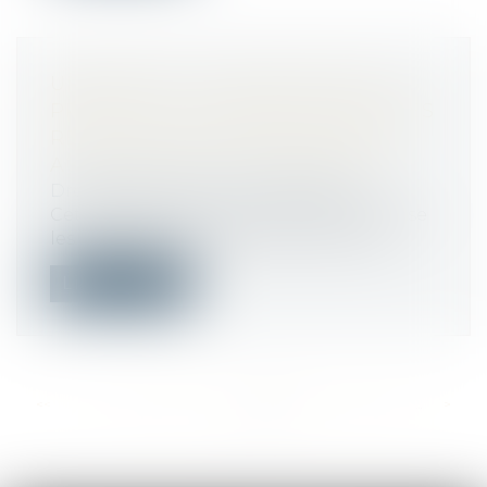
URBANISME : TRANSMISSION AU
PRÉFET DE CERTAINES DEMANDES
RELATIVES AUX CERTIFICATS ET
AUTORISATIONS D'URBANISME
Droit public
/
Droit de l'urbanisme
Cette suppression ne remet pas en cause
les règles de transmission au contrôl...
Lire la suite
<<
<
...
225
226
227
228
229
230
231
...
>
>>