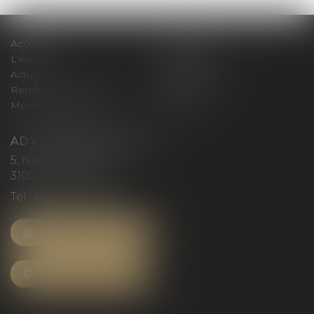
Accueil
Le cabinet
L'équipe
Compétences
Actus
Honoraires
Rendez-vous privilège
Plan du site
Mentions légales
Articles
AD VICTORIAS AVOCATS
5, rue du Prieuré
31000 TOULOUSE
Tél :
05 61 52 23 42
NOUS CONTACTER
NOUS LOCALISER