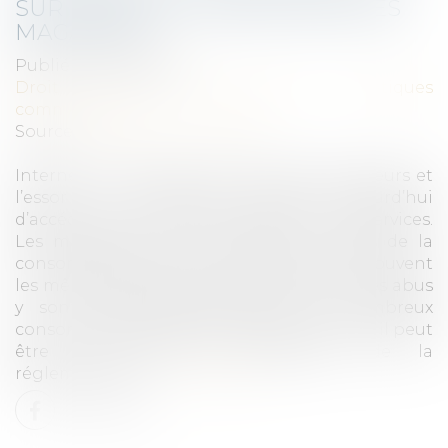
SUR INTERNET COMME DANS LES
MAGASINS
Publié le :
06/12/2023
Droit de la consommation
/
Pratiques
commerciales
Source :
www.economie.gouv.fr
Internet, qui facilite la vie des consommateurs et
l’essor du commerce, permet aujourd’hui
d’accéder à une infinité de biens et de services.
Les manquements aux règles des codes de la
consommation et du commerce, y sont souvent
les mêmes qu’en magasin. Les fraudes et les abus
y sont susceptibles d’affecter de nombreux
consommateurs, d’autant que sur internet, il peut
être plus aisé de s’affranchir de la
réglementation...
Lire la suite