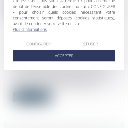
Cliquez ci-dessous sur « ACCEPTER » pour accepter le
dépôt de l'ensemble des cookies ou sur « CONFIGURER
Lire la suite
» pour choisir quels cookies nécessitant votre
consentement seront déposés (cookies statistiques),
avant de continuer votre visite du site.
Plus d'informations
CONFIGURER
REFUSER
UN PROCESSUS IRRÉVERSIBLE DE
DÉPART DES LIEUX DU LOCATAIRE
ACCEPTER
FAIT OBSTACLE AU REPENTIR DU
BAILLEUR
Droit commercial
/
Baux commerciaux
Est tardif le repentir du bailleur exercé
alors que le locataire s'est engagé...
Lire la suite