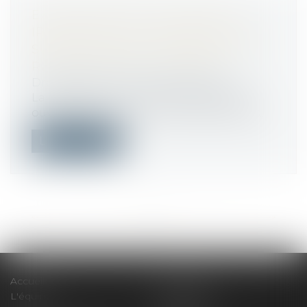
EXHAUSSEMENT DE TERRAIN
IRRÉGULIER : LA REMISE EN ÉTAT
SUBORDONNÉE À L'ABSENCE DE
RÉGULARISATION POSSIBLE
Droit public
/
Droit de l'urbanisme
La démolition ou la remise en état d'un
ouvrage réalisé en méconnaissance des...
Lire la suite
<<
<
...
11
12
13
14
15
16
17
...
>
>>
Accueil
Le cabinet
L'équipe
Compétences