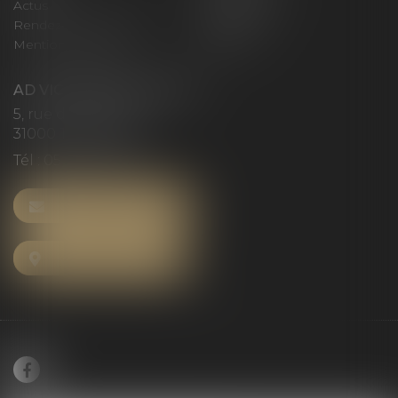
Actus
Honoraires
Rendez-vous privilège
Plan du site
Mentions légales
Articles
AD VICTORIAS AVOCATS
5, rue du Prieuré
31000 TOULOUSE
Tél :
05 61 52 23 42
NOUS CONTACTER
NOUS LOCALISER