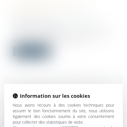
ACCIDENTS DU TRAVAIL :
INDEMNISATION LIMITÉE À
QUATRE ANS
Droit du travail - Salariés
/
Droit de la
protection sociale
Le décret n° 2026-501 du 12 juin 2026 fixe la
durée maximale de service des i...
Lire la suite
COPROPRIÉTÉ : UNE MISE EN
Information sur les cookies
DEMEURE IMPRÉCISE BLOQUE LE
RECOUVREMENT
Nous avons recours à des cookies techniques pour
Droit immobilier
/
Copropriété
assurer le bon fonctionnement du site, nous utilisons
Le syndicat des copropriétaires qui
également des cookies soumis à votre consentement
pour collecter des statistiques de visite.
souhaite bénéficier de la procédure accél...