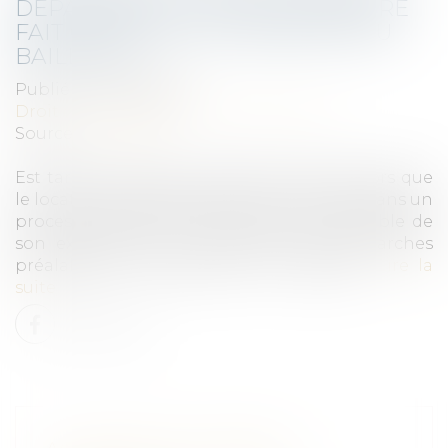
DÉPART DES LIEUX DU LOCATAIRE
FAIT OBSTACLE AU REPENTIR DU
BAILLEUR
Publié le :
30/06/2026
Droit commercial
/
Baux commerciaux
Source :
www.efl.fr
Est tardif le repentir du bailleur exercé alors que
le locataire s'est engagé six mois plus tôt dans un
processus tendant à la fermeture irréversible de
son exploitation en effectuant des démarches
préalables et nécessaires à son départ...
Lire la
suite